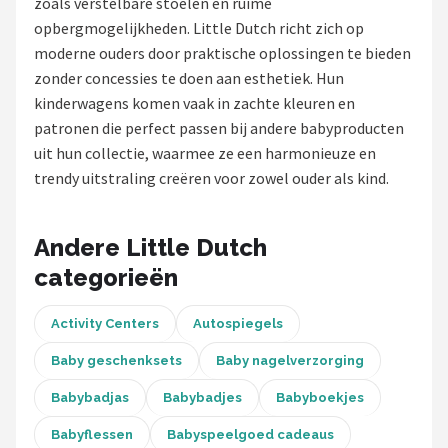
zoals verstelbare stoelen en ruime
opbergmogelijkheden. Little Dutch richt zich op
Shop
moderne ouders door praktische oplossingen te bieden
POPULAIRE MERKEN
zonder concessies te doen aan esthetiek. Hun
kinderwagens komen vaak in zachte kleuren en
Jollein
patronen die perfect passen bij andere babyproducten
uit hun collectie, waarmee ze een harmonieuze en
Chouette-Chouette
trendy uitstraling creëren voor zowel ouder als kind.
Little Dutch
Andere Little Dutch
Happy Horse
categorieën
Soft Touch
Activity Centers
Autospiegels
FRIGG
Baby geschenksets
Baby nagelverzorging
Babybadjas
Babybadjes
Babyboekjes
Meyco
Babyflessen
Babyspeelgoed cadeaus