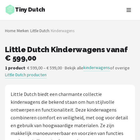
Tiny Dutch
Zoeken
Home
/
Merken
/
Little Dutch
/
Kinderwagens
NAVIGATIE
Shop
Little Dutch Kinderwagens vanaf
€ 599,00
Merken
kinderwagens
1 product
· € 599,00 – € 599,00 · Bekijk alle
of overige
Little Dutch producten
Blog
Speelgoed
Little Dutch biedt een charmante collectie
kinderwagens die bekend staan om hun stijlvolle
Knuffel Cadeaus
ontwerpen en functionaliteit. Deze kinderwagens
combineren comfort en veiligheid, met oog voor detail
Babykleding Cadeaus
en gebruik van hoogwaardige materialen. Ze zijn
makkelijk manoeuvreerbaar en voorzien van functies
Blokken