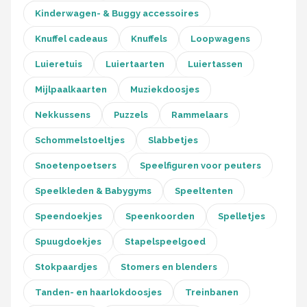
Kinderwagen- & Buggy accessoires
Knuffel cadeaus
Knuffels
Loopwagens
Luieretuis
Luiertaarten
Luiertassen
Mijlpaalkaarten
Muziekdoosjes
Nekkussens
Puzzels
Rammelaars
Schommelstoeltjes
Slabbetjes
Snoetenpoetsers
Speelfiguren voor peuters
Speelkleden & Babygyms
Speeltenten
Speendoekjes
Speenkoorden
Spelletjes
Spuugdoekjes
Stapelspeelgoed
Stokpaardjes
Stomers en blenders
Tanden- en haarlokdoosjes
Treinbanen