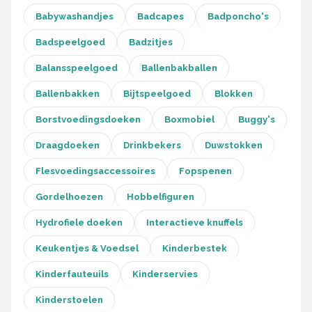
Stokke
Babywashandjes
Badcapes
Badponcho's
Done by Deer
Badspeelgoed
Badzitjes
Balansspeelgoed
Ballenbakballen
Funnies.
Ballenbakken
Bijtspeelgoed
Blokken
Alle merken →
Borstvoedingsdoeken
Boxmobiel
Buggy's
Draagdoeken
Drinkbekers
Duwstokken
Flesvoedingsaccessoires
Fopspenen
Gordelhoezen
Hobbelfiguren
Hydrofiele doeken
Interactieve knuffels
Keukentjes & Voedsel
Kinderbestek
Kinderfauteuils
Kinderservies
Kinderstoelen