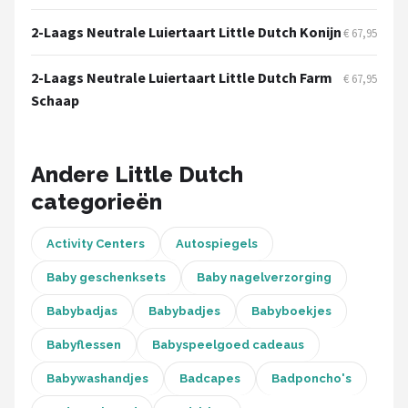
Stokke
2-Laags Neutrale Luiertaart Little Dutch Konijn
€ 67,95
Done by Deer
2-Laags Neutrale Luiertaart Little Dutch Farm
€ 67,95
Funnies.
Schaap
Alle merken →
Andere Little Dutch
categorieën
Activity Centers
Autospiegels
Baby geschenksets
Baby nagelverzorging
Babybadjas
Babybadjes
Babyboekjes
Babyflessen
Babyspeelgoed cadeaus
Babywashandjes
Badcapes
Badponcho's