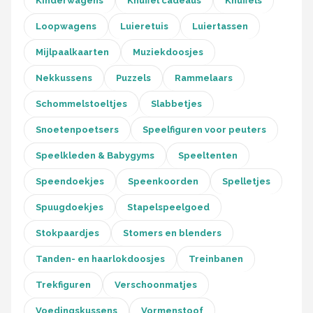
Kinderwagens
Knuffel cadeaus
Knuffels
Loopwagens
Luieretuis
Luiertassen
Mijlpaalkaarten
Muziekdoosjes
Nekkussens
Puzzels
Rammelaars
Schommelstoeltjes
Slabbetjes
Snoetenpoetsers
Speelfiguren voor peuters
Speelkleden & Babygyms
Speeltenten
Speendoekjes
Speenkoorden
Spelletjes
Spuugdoekjes
Stapelspeelgoed
Stokpaardjes
Stomers en blenders
Tanden- en haarlokdoosjes
Treinbanen
Trekfiguren
Verschoonmatjes
Voedingskussens
Vormenstoof