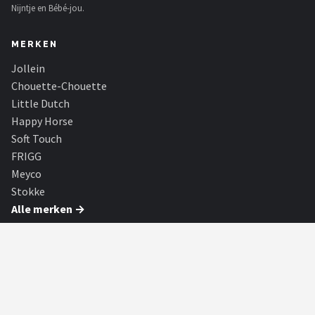
Nijntje en Bébé-jou.
MERKEN
Jollein
Chouette-Chouette
Little Dutch
Happy Horse
Soft Touch
FRIGG
Meyco
Stokke
Alle merken →
SHOP
Alle categorieën
Alle merken
Blog