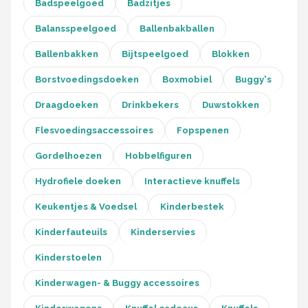
Badspeelgoed
Badzitjes
Balansspeelgoed
Ballenbakballen
Ballenbakken
Bijtspeelgoed
Blokken
Borstvoedingsdoeken
Boxmobiel
Buggy's
Draagdoeken
Drinkbekers
Duwstokken
Flesvoedingsaccessoires
Fopspenen
Gordelhoezen
Hobbelfiguren
Hydrofiele doeken
Interactieve knuffels
Keukentjes & Voedsel
Kinderbestek
Kinderfauteuils
Kinderservies
Kinderstoelen
Kinderwagen- & Buggy accessoires