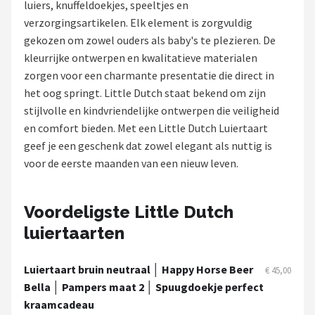
luiers, knuffeldoekjes, speeltjes en
verzorgingsartikelen. Elk element is zorgvuldig
Shop
gekozen om zowel ouders als baby's te plezieren. De
POPULAIRE MERKEN
kleurrijke ontwerpen en kwalitatieve materialen
zorgen voor een charmante presentatie die direct in
Jollein
het oog springt. Little Dutch staat bekend om zijn
stijlvolle en kindvriendelijke ontwerpen die veiligheid
Chouette-Chouette
en comfort bieden. Met een Little Dutch Luiertaart
geef je een geschenk dat zowel elegant als nuttig is
Little Dutch
voor de eerste maanden van een nieuw leven.
Happy Horse
Voordeligste Little Dutch
Soft Touch
luiertaarten
FRIGG
Luiertaart bruin neutraal │ Happy Horse Beer
€ 45,00
Meyco
Bella │ Pampers maat 2 │ Spuugdoekje perfect
kraamcadeau