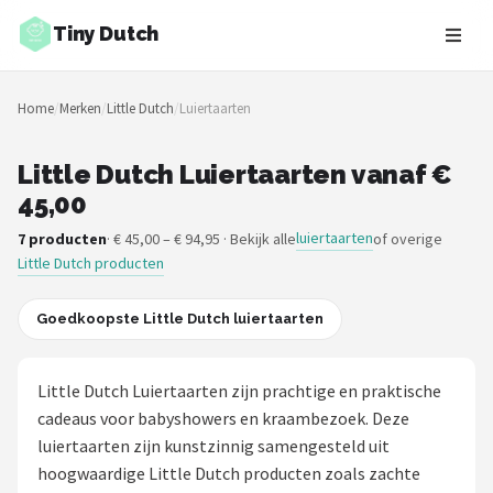
Tiny Dutch
Zoeken
Home
/
Merken
/
Little Dutch
/
Luiertaarten
NAVIGATIE
Shop
Little Dutch Luiertaarten vanaf €
45,00
Merken
luiertaarten
7 producten
· € 45,00 – € 94,95 · Bekijk alle
of overige
Little Dutch producten
Blog
Speelgoed
Goedkoopste Little Dutch luiertaarten
Knuffel Cadeaus
Little Dutch Luiertaarten zijn prachtige en praktische
cadeaus voor babyshowers en kraambezoek. Deze
Babykleding Cadeaus
luiertaarten zijn kunstzinnig samengesteld uit
hoogwaardige Little Dutch producten zoals zachte
Blokken