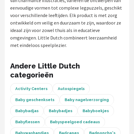
van charmante illustraties, variëren de ontwerpen van
eenvoudige vormen tot complexe legpuzzels, geschikt
Shop
voor verschillende leeftijden. Elk product is met zorg
POPULAIRE MERKEN
ontwikkeld om veilig en duurzaam te zijn, waardoor ze
ideaal zijn voor zowel thuis als in educatieve
Jollein
omgevingen. Little Dutch combineert leerzaamheid
met eindeloos speelplezier.
Chouette-Chouette
Little Dutch
Andere Little Dutch
categorieën
Happy Horse
Activity Centers
Autospiegels
Soft Touch
Baby geschenksets
Baby nagelverzorging
FRIGG
Babybadjas
Babybadjes
Babyboekjes
Meyco
Babyflessen
Babyspeelgoed cadeaus
Babywashandjes
Badcapes
Badponcho's