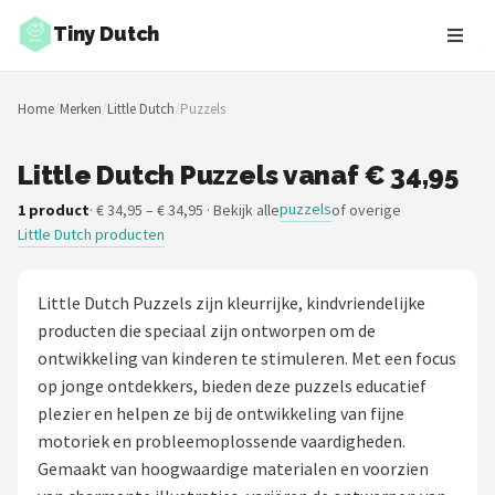
Tiny Dutch
Zoeken
Home
/
Merken
/
Little Dutch
/
Puzzels
NAVIGATIE
Shop
Little Dutch Puzzels vanaf € 34,95
puzzels
1 product
· € 34,95 – € 34,95 · Bekijk alle
of overige
Merken
Little Dutch producten
Blog
Little Dutch Puzzels zijn kleurrijke, kindvriendelijke
Speelgoed
producten die speciaal zijn ontworpen om de
ontwikkeling van kinderen te stimuleren. Met een focus
Knuffel Cadeaus
op jonge ontdekkers, bieden deze puzzels educatief
plezier en helpen ze bij de ontwikkeling van fijne
Babykleding Cadeaus
motoriek en probleemoplossende vaardigheden.
Gemaakt van hoogwaardige materialen en voorzien
Blokken