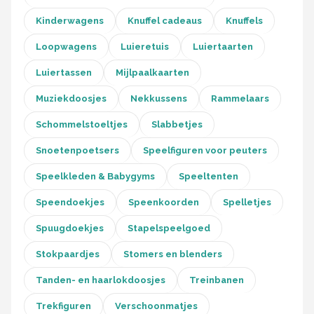
Kinderwagens
Knuffel cadeaus
Knuffels
Loopwagens
Luieretuis
Luiertaarten
Luiertassen
Mijlpaalkaarten
Muziekdoosjes
Nekkussens
Rammelaars
Schommelstoeltjes
Slabbetjes
Snoetenpoetsers
Speelfiguren voor peuters
Speelkleden & Babygyms
Speeltenten
Speendoekjes
Speenkoorden
Spelletjes
Spuugdoekjes
Stapelspeelgoed
Stokpaardjes
Stomers en blenders
Tanden- en haarlokdoosjes
Treinbanen
Trekfiguren
Verschoonmatjes