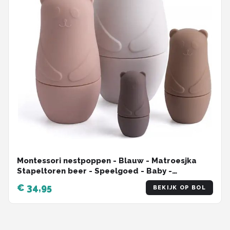
Montessori nestpoppen - Blauw - Matroesjka
Stapeltoren beer - Speelgoed - Baby -
Educatief speelgoed - Ik leer - Motoriek
€ 34,95
BEKIJK OP BOL