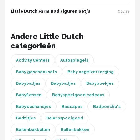
Stokke
Little Dutch Farm Bad Figuren Set/3
€ 15,99
Done by Deer
Funnies.
Andere Little Dutch
categorieën
Alle merken →
Activity Centers
Autospiegels
Baby geschenksets
Baby nagelverzorging
Babybadjas
Babybadjes
Babyboekjes
Babyflessen
Babyspeelgoed cadeaus
Babywashandjes
Badcapes
Badponcho's
Badzitjes
Balansspeelgoed
Ballenbakballen
Ballenbakken