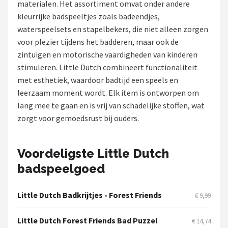
materialen. Het assortiment omvat onder andere
kleurrijke badspeeltjes zoals badeendjes,
Shop
waterspeelsets en stapelbekers, die niet alleen zorgen
POPULAIRE MERKEN
voor plezier tijdens het badderen, maar ook de
zintuigen en motorische vaardigheden van kinderen
Jollein
stimuleren. Little Dutch combineert functionaliteit
met esthetiek, waardoor badtijd een speels en
Chouette-Chouette
leerzaam moment wordt. Elk item is ontworpen om
lang mee te gaan en is vrij van schadelijke stoffen, wat
Little Dutch
zorgt voor gemoedsrust bij ouders.
Happy Horse
Voordeligste Little Dutch
Soft Touch
badspeelgoed
FRIGG
Little Dutch Badkrijtjes - Forest Friends
€ 9,99
Meyco
Little Dutch Forest Friends Bad Puzzel
€ 14,74