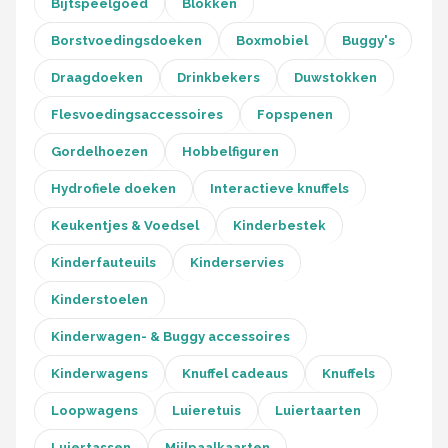
Bijtspeelgoed
Blokken
Borstvoedingsdoeken
Boxmobiel
Buggy's
Draagdoeken
Drinkbekers
Duwstokken
Flesvoedingsaccessoires
Fopspenen
Gordelhoezen
Hobbelfiguren
Hydrofiele doeken
Interactieve knuffels
Keukentjes & Voedsel
Kinderbestek
Kinderfauteuils
Kinderservies
Kinderstoelen
Kinderwagen- & Buggy accessoires
Kinderwagens
Knuffel cadeaus
Knuffels
Loopwagens
Luieretuis
Luiertaarten
Luiertassen
Mijlpaalkaarten