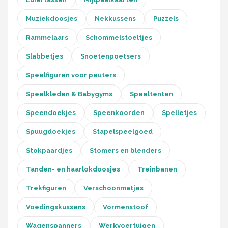
Muziekdoosjes
Nekkussens
Puzzels
Rammelaars
Schommelstoeltjes
Slabbetjes
Snoetenpoetsers
Speelfiguren voor peuters
Speelkleden & Babygyms
Speeltenten
Speendoekjes
Speenkoorden
Spelletjes
Spuugdoekjes
Stapelspeelgoed
Stokpaardjes
Stomers en blenders
Tanden- en haarlokdoosjes
Treinbanen
Trekfiguren
Verschoonmatjes
Voedingskussens
Vormenstoof
Wagenspanners
Werkvoertuigen