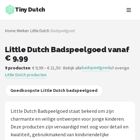
Tiny Dutch
Zoeken
Home
/
Merken
/
Little Dutch
/
Badspeelgoed
NAVIGATIE
Shop
Little Dutch Badspeelgoed vanaf
€ 9,99
Merken
badspeelgoed
9 producten
· € 9,99 – € 21,50 · Bekijk alle
of overige
Little Dutch producten
Blog
Speelgoed
Goedkoopste Little Dutch badspeelgoed
Knuffel Cadeaus
Little Dutch Badspeelgoed staat bekend om zijn
charmante en veilige ontwerpen voor jonge kinderen.
Babykleding Cadeaus
Deze producten zijn vervaardigd met oog voor detail en
kwaliteit, gebruikmakend van kindvriendelijke
Blokken