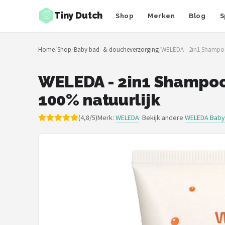
Tiny Dutch
Shop
Merken
Blog
S
Zoeken
Home
/
Shop
/
Baby bad- & doucheverzorging
/
WELEDA - 2in1 Shampoo 
NAVIGATIE
Shop
WELEDA - 2in1 Shampoo &
100% natuurlijk
Merken
(4,8/5)
Merk:
WELEDA
· Bekijk andere
WELEDA Baby
Blog
Speelgoed
Knuffel Cadeaus
Babykleding Cadeaus
Blokken