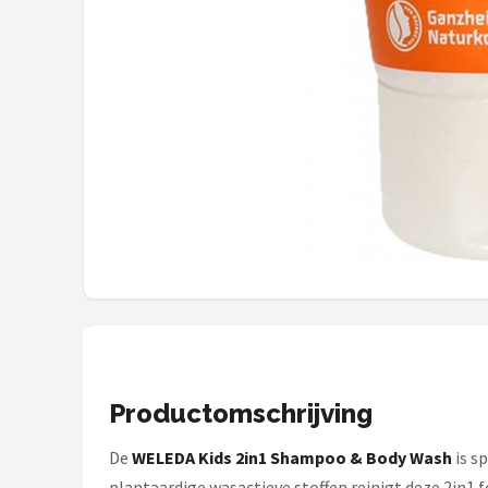
Stokke
Done by Deer
Funnies.
Alle merken →
Productomschrijving
De
WELEDA Kids 2in1 Shampoo & Body Wash
is s
plantaardige wasactieve stoffen reinigt deze 2in1 