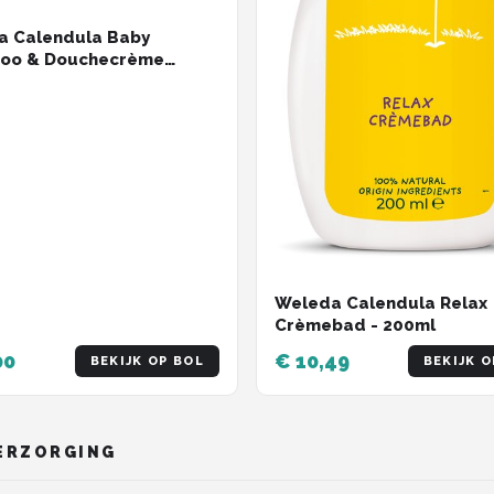
a Calendula Baby
oo & Douchecrème
ml
Weleda Calendula Relax
Crèmebad - 200ml
00
€ 10,49
BEKIJK OP BOL
BEKIJK O
VERZORGING