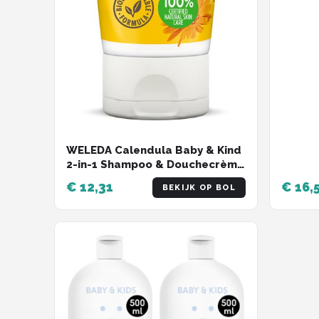
WELEDA Calendula Baby & Kind
2-in-1 Shampoo & Douchecrème
200ml – 100% Natuurlijk – Mild
€ 12,31
€ 16,
BEKIJK OP BOL
& Veilig voor Gevoelige Huid –
Prikt Niet in de Oogjes