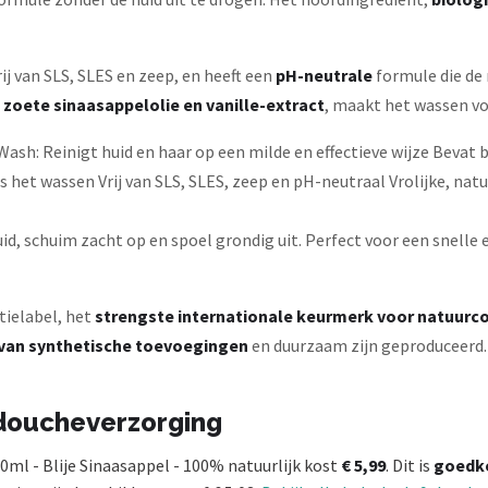
vrij van SLS, SLES en zeep, en heeft een
pH-neutrale
formule die de 
e
zoete sinaasappelolie en vanille-extract
, maakt het wassen voo
sh: Reinigt huid en haar op een milde en effectieve wijze Bevat
 het wassen Vrij van SLS, SLES, zeep en pH-neutraal Vrolijke, natu
d, schuim zacht op en spoel grondig uit. Perfect voor een snelle e
ielabel, het
strengste internationale keurmerk voor natuurc
jn van synthetische toevoegingen
en duurzaam zijn geproduceerd.
 doucheverzorging
ml - Blije Sinaasappel - 100% natuurlijk kost
€ 5,99
. Dit is
goedk