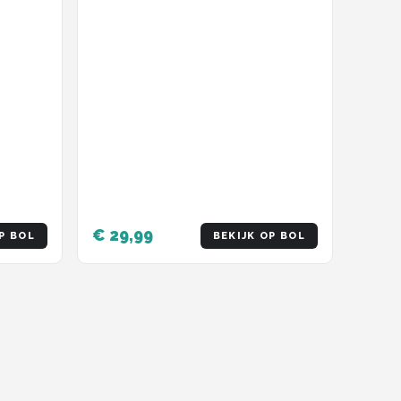
€ 29,99
P BOL
BEKIJK OP BOL