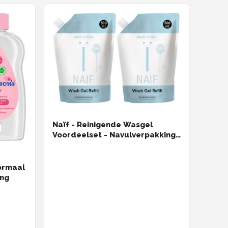
Naïf - Reinigende Wasgel
Voordeelset - Navulverpakking
- Baby's & Kinderen - met
Natuurlijke Ingrediënten - 2x
500ml
ing