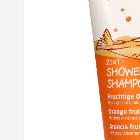
Shop
POPULAIRE MERKEN
Jollein
Chouette-Chouette
Little Dutch
Happy Horse
Soft Touch
FRIGG
Meyco