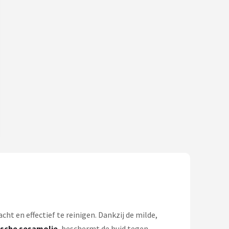
cht en effectief te reinigen. Dankzij de milde,
ische sesamolie
, beschermt de huid tegen