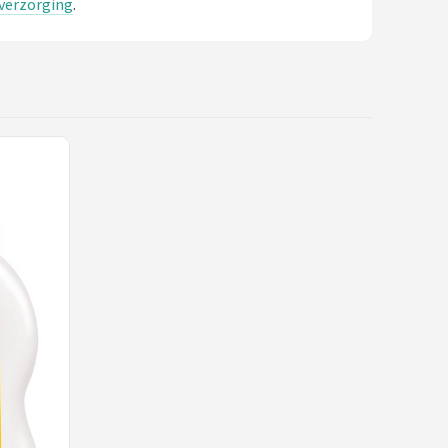
everzorging
.