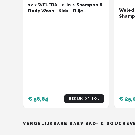
12 x WELEDA - 2-in-1 Shampoo &
Weled
Body Wash - Kids - Blije
Shamp
Sinaasappel - 150 ml - Kinder
2x200
Shampoo - Baby Shampoo -
Biologische Shampoo -
Natuurlijke Shampoo - 2 In 1
Shampoo
€ 56,64
€ 25,
BEKIJK OP BOL
VERGELIJKBARE BABY BAD- & DOUCHE