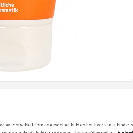
peciaal ontwikkeld om de gevoelige huid en het haar van je kindje za
formule zonder de huid uit te drogen. Het hoofdingrediënt,
biolog