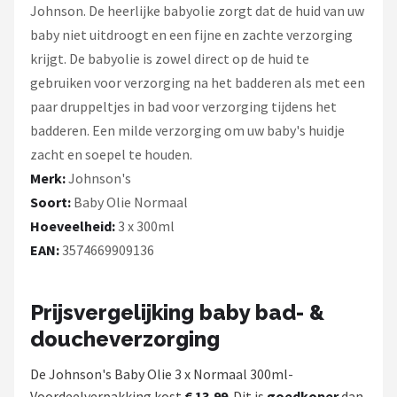
Johnson. De heerlijke babyolie zorgt dat de huid van uw
baby niet uitdroogt en een fijne en zachte verzorging
krijgt. De babyolie is zowel direct op de huid te
gebruiken voor verzorging na het badderen als met een
paar druppeltjes in bad voor verzorging tijdens het
badderen. Een milde verzorging om uw baby's huidje
zacht en soepel te houden.
Merk:
Johnson's
Soort:
Baby Olie Normaal
Hoeveelheid:
3 x 300ml
EAN:
3574669909136
Prijsvergelijking baby bad- &
doucheverzorging
De Johnson's Baby Olie 3 x Normaal 300ml-
Voordeelverpakking kost
€ 13,99
. Dit is
goedkoper
dan