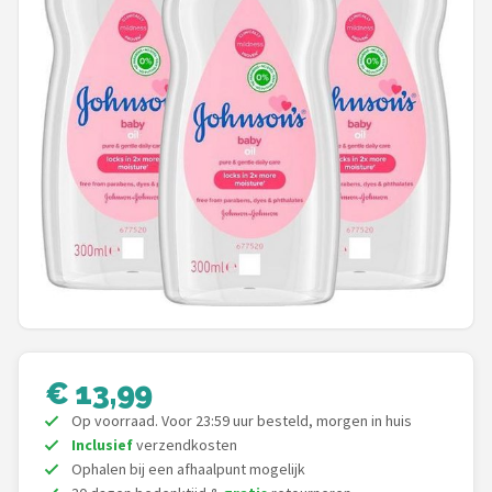
Shop
POPULAIRE MERKEN
Jollein
Chouette-Chouette
Little Dutch
Happy Horse
Soft Touch
€ 13,99
FRIGG
Op voorraad. Voor 23:59 uur besteld, morgen in huis
Meyco
Inclusief
verzendkosten
Ophalen bij een afhaalpunt mogelijk