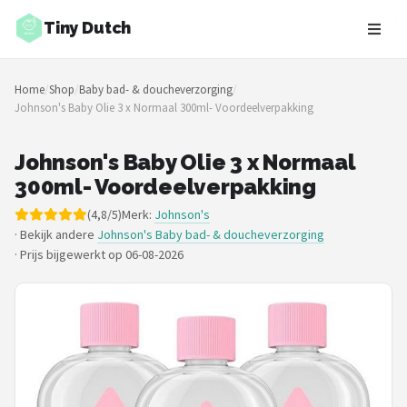
Tiny Dutch
Zoeken
Home
/
Shop
/
Baby bad- & doucheverzorging
/
NAVIGATIE
Johnson's Baby Olie 3 x Normaal 300ml- Voordeelverpakking
Shop
Johnson's Baby Olie 3 x Normaal
Merken
300ml- Voordeelverpakking
(4,8/5)
Merk:
Johnson's
Blog
· Bekijk andere
Johnson's Baby bad- & doucheverzorging
·
Prijs bijgewerkt op 06-08-2026
Speelgoed
Knuffel Cadeaus
Babykleding Cadeaus
Blokken