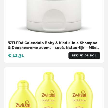
WELEDA Calendula Baby & Kind 2-in-1 Shampoo
& Douchecrème 200ml – 100% Natuurlijk – Mild
& Veilig voor Gevoelige Huid – Prikt Niet in de
€ 12,31
BEKIJK OP BOL
Oogjes