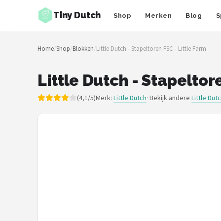
Tiny Dutch
Shop
Merken
Blog
S
Zoeken
Home
/
Shop
/
Blokken
/
Little Dutch - Stapeltoren FSC - Little Farm
NAVIGATIE
Shop
Little Dutch - Stapeltor
Merken
(4,1/5)
Merk:
Little Dutch
· Bekijk andere
Little Dut
Blog
Speelgoed
Knuffel Cadeaus
Babykleding Cadeaus
Blokken