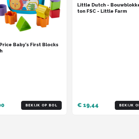
Little Dutch - Bouwblokke
ton FSC - Little Farm
Price Baby's First Blocks
h
00
€ 19,44
BEKIJK OP BOL
BEKIJK O