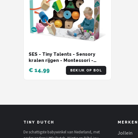
SES - Tiny Talents - Sensory
kralen rijgen - Montessori -
meerdere soorten grove kralen
€ 14,99
BEKIJK OP BOL
- inclusief koppelsnoer
Speelgoed 2 jaar
TINY DUTCH
MERKEN
De schattigste babywinkel van Nederland, met
Jollein