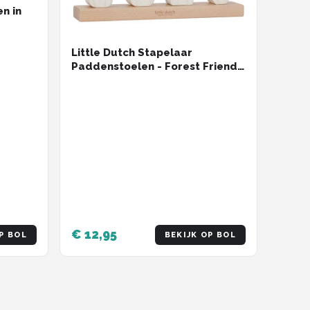
n in
Little Dutch Stapelaar
Paddenstoelen - Forest Friends
FSC
€ 12,95
P BOL
BEKIJK OP BOL