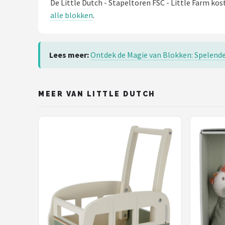
De Little Dutch - Stapeltoren FSC - Little Farm kos
Stokke
alle blokken
.
Done by Deer
Funnies.
Lees meer:
Ontdek de Magie van Blokken: Spelende
Alle merken →
MEER VAN LITTLE DUTCH