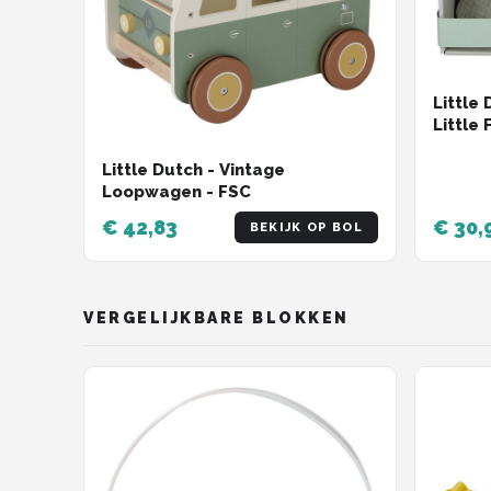
Little
Little
Little Dutch - Vintage
Loopwagen - FSC
€ 42,83
€ 30,
BEKIJK OP BOL
VERGELIJKBARE BLOKKEN