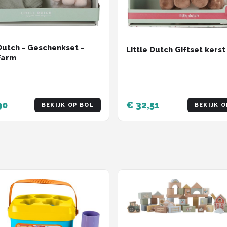
 Dutch - Geschenkset -
Little Dutch Giftset kers
 Farm
90
€ 32,51
BEKIJK OP BOL
BEKIJK O