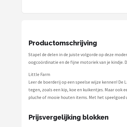
Shop
POPULAIRE MERKEN
Jollein
Productomschrijving
Chouette-Chouette
Stapel de delen in de juiste volgorde op deze moder
Little Dutch
oogcoördinatie en de fijne motoriek van je kindje.
Happy Horse
Little Farm
Leer de boerderij op een speelse wijze kennen! De L
Soft Touch
tegen, zoals een kip, koe en kuikentjes. Maar ook 
pluche of mooie houten items. Met het speelgoed uit
FRIGG
Meyco
Prijsvergelijking blokken