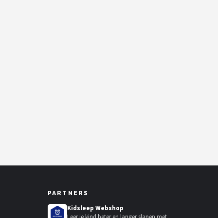
PARTNERS
Kidsleep Webshop
Leer je kind beter en langer slapen met