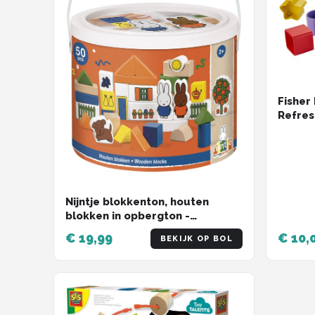
Fisher 
Refres
Nijntje blokkenton, houten
blokken in opbergton -
educatief speelgoed - peuter,
€ 19,99
€ 10,
BEKIJK OP BOL
kleuter - Bambolino Toys