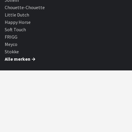
Jollein
Chouette-Chouette
Little Dutch
Happy Horse
Soft Touch
FRIGG
Meyco
Stokke
Alle merken →
SHOP
Alle categorieën
Alle merken
Blog
Partners
PARTNERS
F1 Webshop