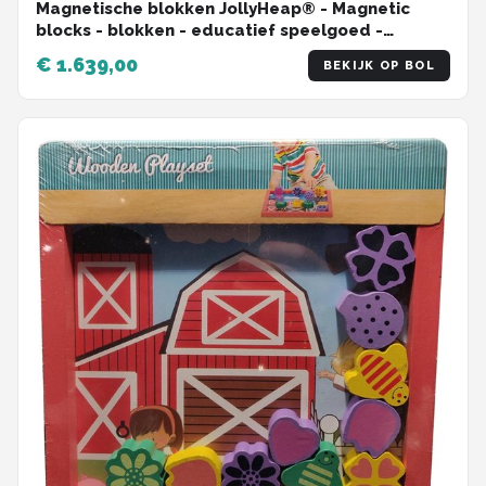
Magnetische blokken JollyHeap® - Magnetic
blocks - blokken - educatief speelgoed -
groen/oranje
€ 1.639,00
BEKIJK OP BOL