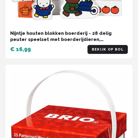
Nijntje houten blokken boerderij - 28 delig
peuter speelset met boerderijdieren,
bouwblokken - educatief speelgoed -
€ 16,99
BEKIJK OP BOL
Bambolino Toys