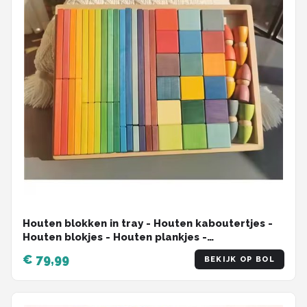
Houten blokken in tray - Houten kaboutertjes -
Houten blokjes - Houten plankjes -
Regenboogkleuren - 50 blokken, 6 kabouters, 1
€ 79,99
BEKIJK OP BOL
tray - 35 cm x 27 cm - Open einde speelgoed -
Educatief montessori speelgoed - Grapat en
Grimms style