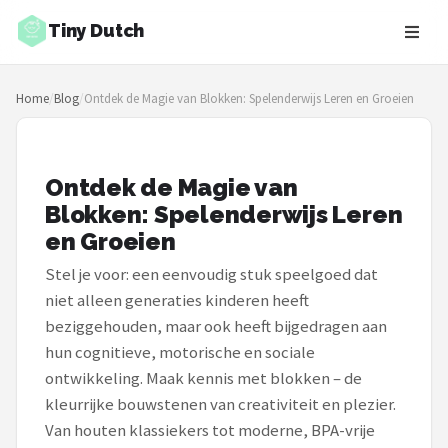
Tiny Dutch
Zoeken
Home
/
Blog
/
Ontdek de Magie van Blokken: Spelenderwijs Leren en Groeien
NAVIGATIE
Shop
Ontdek de Magie van
Merken
Blokken: Spelenderwijs Leren
en Groeien
Blog
Stel je voor: een eenvoudig stuk speelgoed dat
Speelgoed
niet alleen generaties kinderen heeft
beziggehouden, maar ook heeft bijgedragen aan
Knuffel Cadeaus
hun cognitieve, motorische en sociale
ontwikkeling. Maak kennis met blokken – de
Babykleding Cadeaus
kleurrijke bouwstenen van creativiteit en plezier.
Van houten klassiekers tot moderne, BPA-vrije
Blokken