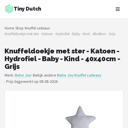
Tiny Dutch
Zoeken
Home
/
Shop
/
Knuffel cadeaus
/
NAVIGATIE
Knuffeldoekje met ster - Katoen - Hydrofiel - Baby - Kind - 40x40cm - Grijs
Shop
Knuffeldoekje met ster - Katoen -
Merken
Hydrofiel - Baby - Kind - 40x40cm -
Grijs
Blog
Merk:
Bebe Jou
· Bekijk andere
Bebe Jou Knuffel cadeaus
·
Prijs bijgewerkt op 08-08-2026
Speelgoed
Knuffel Cadeaus
Babykleding Cadeaus
Blokken