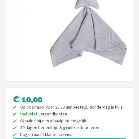
Shop
POPULAIRE MERKEN
Jollein
Chouette-Chouette
Little Dutch
Happy Horse
Soft Touch
€ 10,00
Op voorraad. Voor 23:59 uur besteld, donderdag in huis
FRIGG
Inclusief
verzendkosten
Ophalen bij een afhaalpunt mogelijk
Meyco
30 dagen bedenktijd &
gratis
retourneren
Dag en nacht klantenservice