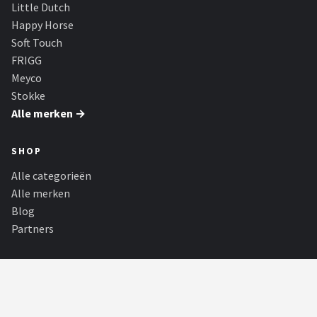
Little Dutch
Happy Horse
Soft Touch
FRIGG
Meyco
Stokke
Alle merken →
SHOP
Alle categorieën
Alle merken
Blog
Partners
PARTNERS
E-reader Spot
E-readers en accessoires kopen. Voor een gemakkelijke en
persoonlijke leeservaring op een...