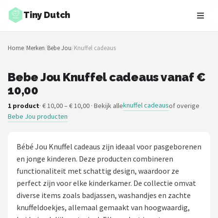
Tiny Dutch
Zoeken
Home
/
Merken
/
Bebe Jou
/
Knuffel cadeaus
NAVIGATIE
Shop
Bebe Jou Knuffel cadeaus vanaf €
10,00
Merken
knuffel cadeaus
1 product
· € 10,00 – € 10,00 · Bekijk alle
of overige
Bebe Jou producten
Blog
Speelgoed
Bébé Jou Knuffel cadeaus zijn ideaal voor pasgeborenen
en jonge kinderen. Deze producten combineren
Knuffel Cadeaus
functionaliteit met schattig design, waardoor ze
perfect zijn voor elke kinderkamer. De collectie omvat
Babykleding Cadeaus
diverse items zoals badjassen, washandjes en zachte
knuffeldoekjes, allemaal gemaakt van hoogwaardig,
Blokken