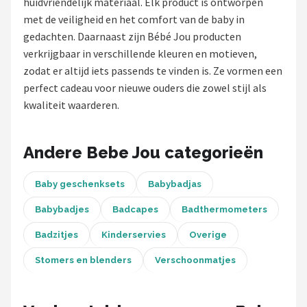
huidvriendelijk materiaal. Elk product is ontworpen
met de veiligheid en het comfort van de baby in
Shop
gedachten. Daarnaast zijn Bébé Jou producten
POPULAIRE MERKEN
verkrijgbaar in verschillende kleuren en motieven,
zodat er altijd iets passends te vinden is. Ze vormen een
Jollein
perfect cadeau voor nieuwe ouders die zowel stijl als
kwaliteit waarderen.
Chouette-Chouette
Little Dutch
Andere Bebe Jou categorieën
Happy Horse
Baby geschenksets
Babybadjas
Soft Touch
Babybadjes
Badcapes
Badthermometers
Badzitjes
Kinderservies
Overige
FRIGG
Stomers en blenders
Verschoonmatjes
Meyco