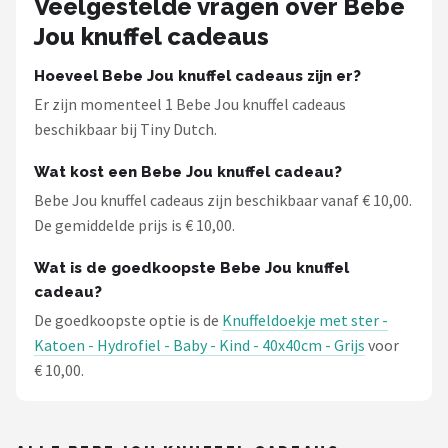
Veelgestelde vragen over Bebe
Stokke
Jou knuffel cadeaus
Done by Deer
Hoeveel Bebe Jou knuffel cadeaus zijn er?
Er zijn momenteel 1 Bebe Jou knuffel cadeaus
Funnies.
beschikbaar bij Tiny Dutch.
Alle merken →
Wat kost een Bebe Jou knuffel cadeau?
Bebe Jou knuffel cadeaus zijn beschikbaar vanaf € 10,00.
De gemiddelde prijs is € 10,00.
Wat is de goedkoopste Bebe Jou knuffel
cadeau?
De goedkoopste optie is de
Knuffeldoekje met ster -
Katoen - Hydrofiel - Baby - Kind - 40x40cm - Grijs
voor
€ 10,00.