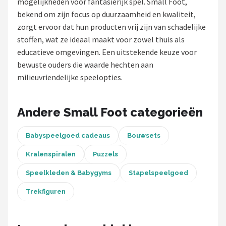
mogelijkheden voor fantasierijk spel. Small Foot,
bekend om zijn focus op duurzaamheid en kwaliteit,
Shop
zorgt ervoor dat hun producten vrij zijn van schadelijke
POPULAIRE MERKEN
stoffen, wat ze ideaal maakt voor zowel thuis als
educatieve omgevingen. Een uitstekende keuze voor
Jollein
bewuste ouders die waarde hechten aan
milieuvriendelijke speelopties.
Chouette-Chouette
Little Dutch
Andere Small Foot categorieën
Happy Horse
Babyspeelgoed cadeaus
Bouwsets
Soft Touch
Kralenspiralen
Puzzels
Speelkleden & Babygyms
Stapelspeelgoed
FRIGG
Trekfiguren
Meyco