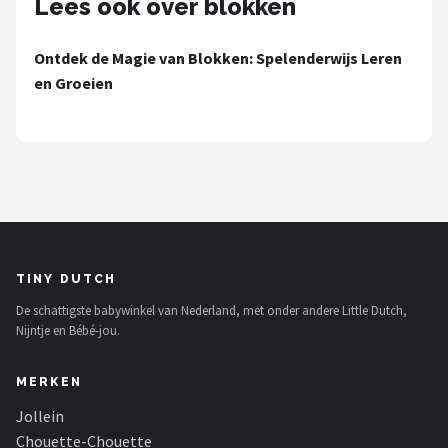
Lees ook over blokken
Stokke
Done by Deer
Ontdek de Magie van Blokken: Spelenderwijs Leren
en Groeien
Funnies.
Alle merken →
TINY DUTCH
De schattigste babywinkel van Nederland, met onder andere Little Dutch,
Nijntje en Bébé-jou.
MERKEN
Jollein
Chouette-Chouette