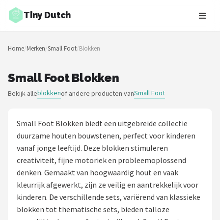
Tiny Dutch
Zoeken
Home
/
Merken
/
Small Foot
/
Blokken
NAVIGATIE
Shop
Small Foot Blokken
blokken
Small Foot
Bekijk alle
of andere producten van
Merken
Blog
Small Foot Blokken biedt een uitgebreide collectie
duurzame houten bouwstenen, perfect voor kinderen
Speelgoed
vanaf jonge leeftijd. Deze blokken stimuleren
creativiteit, fijne motoriek en probleemoplossend
Knuffel Cadeaus
denken. Gemaakt van hoogwaardig hout en vaak
kleurrijk afgewerkt, zijn ze veilig en aantrekkelijk voor
Babykleding Cadeaus
kinderen. De verschillende sets, variërend van klassieke
blokken tot thematische sets, bieden talloze
Blokken