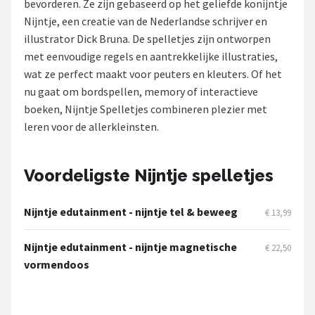
bevorderen. Ze zijn gebaseerd op het geliefde konijntje
Nijntje, een creatie van de Nederlandse schrijver en
Shop
illustrator Dick Bruna. De spelletjes zijn ontworpen
POPULAIRE MERKEN
met eenvoudige regels en aantrekkelijke illustraties,
wat ze perfect maakt voor peuters en kleuters. Of het
Jollein
nu gaat om bordspellen, memory of interactieve
boeken, Nijntje Spelletjes combineren plezier met
Chouette-Chouette
leren voor de allerkleinsten.
Little Dutch
Voordeligste Nijntje spelletjes
Happy Horse
Nijntje edutainment - nijntje tel & beweeg
€ 13,99
Soft Touch
Nijntje edutainment - nijntje magnetische
€ 22,50
FRIGG
vormendoos
Meyco