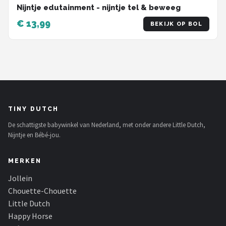
Nijntje edutainment - nijntje tel & beweeg
€ 13,99
BEKIJK OP BOL
TINY DUTCH
De schattigste babywinkel van Nederland, met onder andere Little Dutch,
Nijntje en Bébé-jou.
MERKEN
Jollein
Chouette-Chouette
Little Dutch
Happy Horse