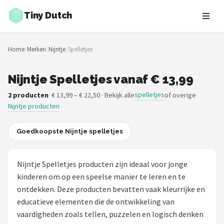
Tiny Dutch
Zoeken
Home
/
Merken
/
Nijntje
/
Spelletjes
NAVIGATIE
Shop
Nijntje Spelletjes vanaf € 13,99
spelletjes
2 producten
· € 13,99 – € 22,50 · Bekijk alle
of overige
Merken
Nijntje producten
Blog
Goedkoopste Nijntje spelletjes
Speelgoed
Nijntje Spelletjes producten zijn ideaal voor jonge
Knuffel Cadeaus
kinderen om op een speelse manier te leren en te
ontdekken. Deze producten bevatten vaak kleurrijke en
Babykleding Cadeaus
educatieve elementen die de ontwikkeling van
vaardigheden zoals tellen, puzzelen en logisch denken
Blokken