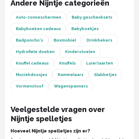
Andere Nijntje categorieën
Stokke
Done by Deer
Auto-zonneschermen
Baby geschenksets
Babyboeken cadeaus
Babyboekjes
Funnies.
Badponcho's
Boxmobiel
Drinkbekers
Alle merken →
Hydrofiele doeken
Kinderstoelen
Knuffel cadeaus
Knuffels
Luiertaarten
Muziekdoosjes
Rammelaars
Slabbetjes
Vormenstoof
Wagenspanners
Veelgestelde vragen over
Nijntje spelletjes
Hoeveel Nijntje spelletjes zijn er?