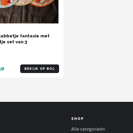
labbetje fantasie met
tje set van 3
50
BEKIJK OP BOL
SHOP
Alle categorieën