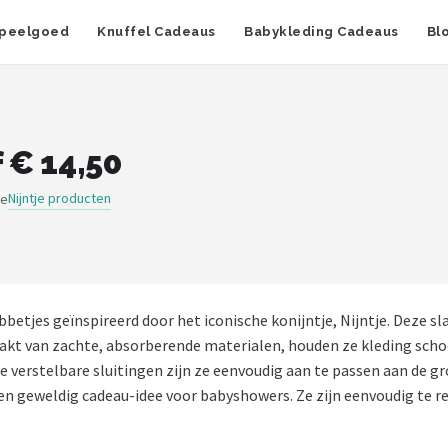
peelgoed
Knuffel Cadeaus
Babykleding Cadeaus
Bl
 € 14,50
Nijntje producten
ge
abbetjes geïnspireerd door het iconische konijntje, Nijntje. Deze s
kt van zachte, absorberende materialen, houden ze kleding schoon
de verstelbare sluitingen zijn ze eenvoudig aan te passen aan de gr
en geweldig cadeau-idee voor babyshowers. Ze zijn eenvoudig te re