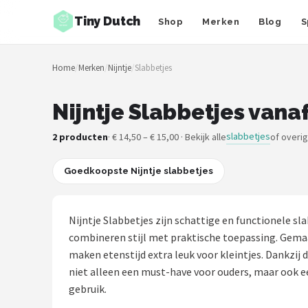
Tiny Dutch
Shop
Merken
Blog
S
Zoeken
Home
/
Merken
/
Nijntje
/
Slabbetjes
NAVIGATIE
Shop
Nijntje Slabbetjes vanaf
Merken
slabbetjes
2 producten
· € 14,50 – € 15,00 · Bekijk alle
of overi
Blog
Goedkoopste Nijntje slabbetjes
Speelgoed
Nijntje Slabbetjes zijn schattige en functionele sl
Knuffel Cadeaus
combineren stijl met praktische toepassing. Gemaa
maken etenstijd extra leuk voor kleintjes. Dankzij 
Babykleding Cadeaus
niet alleen een must-have voor ouders, maar ook e
gebruik.
Blokken