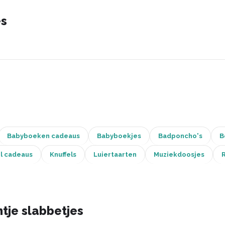
es
Babyboeken cadeaus
Babyboekjes
Badponcho's
B
el cadeaus
Knuffels
Luiertaarten
Muziekdoosjes
tje slabbetjes