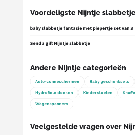
Voordeligste Nijntje slabbetj
Shop
POPULAIRE MERKEN
baby slabbetje fantasie met piepertje set van 3
Jollein
Send a gift Nijntje slabbetje
Chouette-Chouette
Little Dutch
Andere Nijntje categorieën
Happy Horse
Auto-zonneschermen
Baby geschenksets
Soft Touch
Hydrofiele doeken
Kinderstoelen
Knuff
Wagenspanners
FRIGG
Meyco
Veelgestelde vragen over Nijn