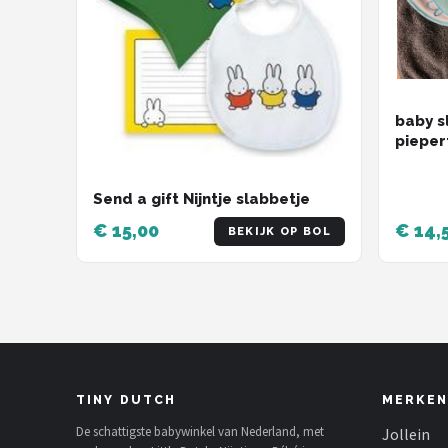
baby s
pieper
Send a gift Nijntje slabbetje
€ 15,00
€ 14,
BEKIJK OP BOL
TINY DUTCH
MERKEN
De schattigste babywinkel van Nederland, met
Jollein