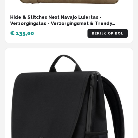
Hide & Stitches Next Navajo Luiertas -
Verzorgingstas - Verzorgingsmat & Trendy
Schouderband - Trendy - Leren Dames Tas -
€ 135,00
BEKIJK OP BOL
Zand