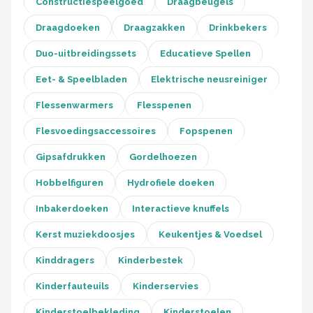
Constructiespeelgoed
Draagbeugels
Draagdoeken
Draagzakken
Drinkbekers
Duo-uitbreidingssets
Educatieve Spellen
Eet- & Speelbladen
Elektrische neusreiniger
Flessenwarmers
Flesspenen
Flesvoedingsaccessoires
Fopspenen
Gipsafdrukken
Gordelhoezen
Hobbelfiguren
Hydrofiele doeken
Inbakerdoeken
Interactieve knuffels
Kerst muziekdoosjes
Keukentjes & Voedsel
Kinddragers
Kinderbestek
Kinderfauteuils
Kinderservies
Kinderstoelbekleding
Kinderstoelen