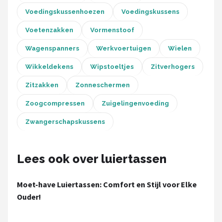
Voedingskussenhoezen
Voedingskussens
Voetenzakken
Vormenstoof
Wagenspanners
Werkvoertuigen
Wielen
Wikkeldekens
Wipstoeltjes
Zitverhogers
Zitzakken
Zonneschermen
Zoogcompressen
Zuigelingenvoeding
Zwangerschapskussens
Lees ook over luiertassen
Moet-have Luiertassen: Comfort en Stijl voor Elke
Ouder!