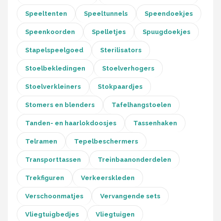
Speeltenten
Speeltunnels
Speendoekjes
Speenkoorden
Spelletjes
Spuugdoekjes
Stapelspeelgoed
Sterilisators
Stoelbekledingen
Stoelverhogers
Stoelverkleiners
Stokpaardjes
Stomers en blenders
Tafelhangstoelen
Tanden- en haarlokdoosjes
Tassenhaken
Telramen
Tepelbeschermers
Transporttassen
Treinbaanonderdelen
Trekfiguren
Verkeerskleden
Verschoonmatjes
Vervangende sets
Vliegtuigbedjes
Vliegtuigen