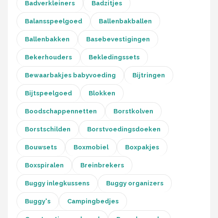
Badverkleiners
Badzitjes
Balansspeelgoed
Ballenbakballen
Ballenbakken
Basebevestigingen
Bekerhouders
Bekledingssets
Bewaarbakjes babyvoeding
Bijtringen
Bijtspeelgoed
Blokken
Boodschappennetten
Borstkolven
Borstschilden
Borstvoedingsdoeken
Bouwsets
Boxmobiel
Boxpakjes
Boxspiralen
Breinbrekers
Buggy inlegkussens
Buggy organizers
Buggy's
Campingbedjes