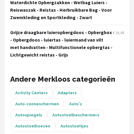
Stokke
Waterdichte Opbergzakken - Wetbag Luiers -
Reiswaszak - Reistas - Herbruikbare Bag - Voor
Done by Deer
Zwemkleding en Sportkleding - Zwart
Funnies.
Grijze draagbare luieropbergdoos - Opbergbox
€ 16,44
- Opbergdoos - luiertas - luiermand van vilt
Alle merken →
met handvatten - Multifunctionele opbergtas -
Lichtgewicht reistas - Grijs
Andere Merkloos categorieën
Activity Centers
Adapters
Auto-zonneschermen
Auto's
Autospiegels
Autostoelbeschermers
Autostoelhoezen
Autostoeltjes