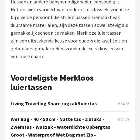
flessen en andere babybenodigdheden eenvoudig is.
Het ontwerp varieert van modern tot klassiek, zodat ze
Shop
bij diverse persoonlijke stijlen passen. Gemaakt van
POPULAIRE MERKEN
duurzame materialen, zijn deze tassen zowel stevig als
gemakkelijk schoon te maken. Merkloze luiertassen
Jollein
zijn een uitstekende keuze voor ouders die kwaliteit en
gebruikersgemak zoeken zonder de extra kosten van
Chouette-Chouette
een merknaam.
Little Dutch
Voordeligste Merkloos
Happy Horse
luiertassen
Soft Touch
Living Traveling Share rugzak/luiertas
€ 14,95
FRIGG
Wet Bag - 40 × 50 cm - Natte tas - 2 Stuks -
€ 15,29
Zwemtas - Waszak - Waterdichte Opbergtas
Meyco
Groot - Waterproof Wet Bag met Zip -