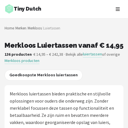
Tiny Dutch
Zoeken
Home
/
Merken
/
Merkloos
/
Luiertassen
NAVIGATIE
Shop
Merkloos Luiertassen vanaf € 14,95
luiertassen
136 producten
· € 14,95 – € 242,38 · Bekijk alle
of overige
Merken
Merkloos producten
Blog
Goedkoopste Merkloos luiertassen
Speelgoed
Merkloos luiertassen bieden praktische en stijlvolle
Knuffel Cadeaus
oplossingen voor ouders die onderweg zijn. Zonder
merklabel focussen deze tassen op functionaliteit en
Babykleding Cadeaus
betaalbaarheid. Ze zijn ruim en bevatten meerdere
vakken, waardoor georganiseerde opslag van luiers,
Blokken