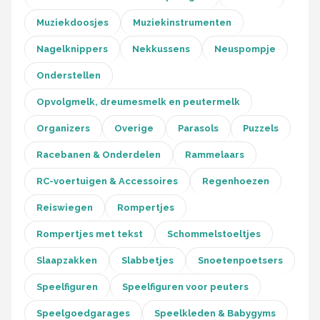
Muziekdoosjes
Muziekinstrumenten
Nagelknippers
Nekkussens
Neuspompje
Onderstellen
Opvolgmelk, dreumesmelk en peutermelk
Organizers
Overige
Parasols
Puzzels
Racebanen & Onderdelen
Rammelaars
RC-voertuigen & Accessoires
Regenhoezen
Reiswiegen
Rompertjes
Rompertjes met tekst
Schommelstoeltjes
Slaapzakken
Slabbetjes
Snoetenpoetsers
Speelfiguren
Speelfiguren voor peuters
Speelgoedgarages
Speelkleden & Babygyms