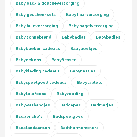
Baby bad- & doucheverzorging
Baby geschenksets
Baby haarverzorging
Baby huidverzorging
Baby nagelverzorging
Baby zonnebrand
Babybadjas
Babybadjes
Babyboeken cadeaus
Babyboekjes
Babydekens
Babyflessen
Babykleding cadeaus
Babynestjes
Babyspeelgoed cadeaus
Babytablets
Babytelefoons
Babyvoeding
Babywashandjes
Badcapes
Badmatjes
Badponcho's
Badspeelgoed
Badstandaarden
Badthermometers