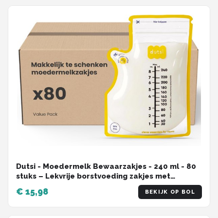
Borstvoedingsaccessoires - Kameel - 75*95cm
Dutsi - Moedermelk Bewaarzakjes - 240 ml - 80
stuks – Lekvrije borstvoeding zakjes met
dubbele sluiting – BPA-vrij en steriel – Groot
€ 15,98
BEKIJK OP BOL
schrijfvlak en handige schenktuit - Recyclebaar