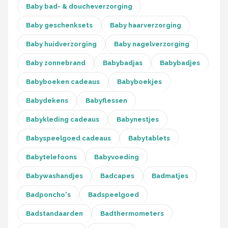
Baby bad- & doucheverzorging
Baby geschenksets
Baby haarverzorging
Baby huidverzorging
Baby nagelverzorging
Baby zonnebrand
Babybadjas
Babybadjes
Babyboeken cadeaus
Babyboekjes
Babydekens
Babyflessen
Babykleding cadeaus
Babynestjes
Babyspeelgoed cadeaus
Babytablets
Babytelefoons
Babyvoeding
Babywashandjes
Badcapes
Badmatjes
Badponcho's
Badspeelgoed
Badstandaarden
Badthermometers