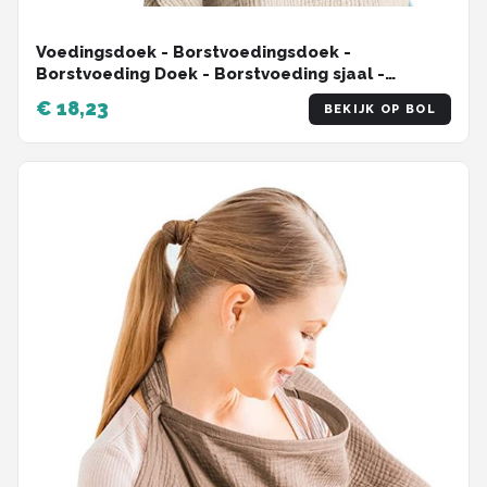
Voedingsdoek - Borstvoedingsdoek -
Borstvoeding Doek - Borstvoeding sjaal -
borstvoedingsschort - Voedingscape -
€ 18,23
BEKIJK OP BOL
Afschermdoek - 75*95 cm - Katoenen -
Verstelbaar - Uitwasbaar - Kraamcadeau -
Borstvoedingsaccessoires - Khaki - 75*95cm