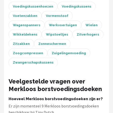
Voedingskussenhoezen
Voedingskussens
Voetenzakken
Vormenstoof
Wagenspanners
Werkvoertuigen
Wielen
Wikkeldekens
Wipstoeltjes
Zitverhogers
Zitzakken
Zonneschermen
Zoogcompressen
Zuigelingenvoeding
Zwangerschapskussens
Veelgestelde vragen over
Merkloos borstvoedingsdoeken
Hoeveel Merkloos borstvoedingsdoeken zijn er?
Er zijn momenteel 9 Merkloos borstvoedingsdoeken
beschikbaar bij Tiny Dutch.