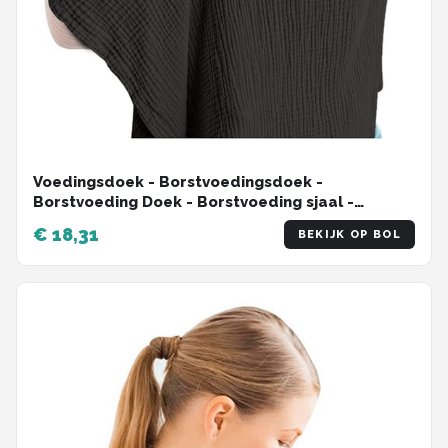
Voedingsdoek - Borstvoedingsdoek -
Borstvoeding Doek - Borstvoeding sjaal -
borstvoedingsschort - Voedingscape -
€ 18,31
BEKIJK OP BOL
Afschermdoek - 75*95 cm - Katoenen -
Verstelbaar - Uitwasbaar - Kraamcadeau -
Borstvoedingsaccessoires - zwart - 75*95cm