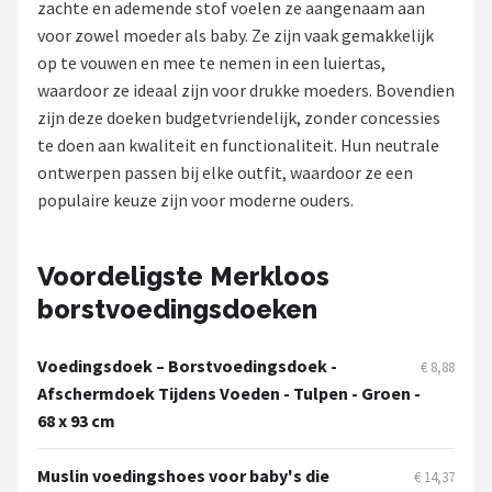
zachte en ademende stof voelen ze aangenaam aan
voor zowel moeder als baby. Ze zijn vaak gemakkelijk
Shop
op te vouwen en mee te nemen in een luiertas,
POPULAIRE MERKEN
waardoor ze ideaal zijn voor drukke moeders. Bovendien
zijn deze doeken budgetvriendelijk, zonder concessies
Jollein
te doen aan kwaliteit en functionaliteit. Hun neutrale
ontwerpen passen bij elke outfit, waardoor ze een
Chouette-Chouette
populaire keuze zijn voor moderne ouders.
Little Dutch
Voordeligste Merkloos
Happy Horse
borstvoedingsdoeken
Soft Touch
Voedingsdoek – Borstvoedingsdoek -
€ 8,88
FRIGG
Afschermdoek Tijdens Voeden - Tulpen - Groen -
68 x 93 cm
Meyco
Muslin voedingshoes voor baby's die
€ 14,37