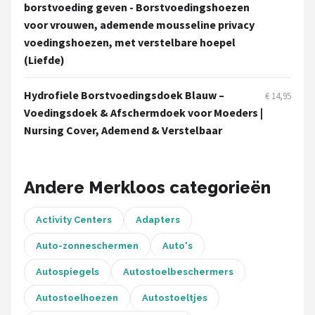
Stokke
borstvoeding geven - Borstvoedingshoezen
voor vrouwen, ademende mousseline privacy
Done by Deer
voedingshoezen, met verstelbare hoepel
(Liefde)
Funnies.
Hydrofiele Borstvoedingsdoek Blauw –
€ 14,95
Alle merken →
Voedingsdoek & Afschermdoek voor Moeders |
Nursing Cover, Ademend & Verstelbaar
Andere Merkloos categorieën
Activity Centers
Adapters
Auto-zonneschermen
Auto's
Autospiegels
Autostoelbeschermers
Autostoelhoezen
Autostoeltjes