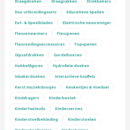
Draagdoeken
Draagzakken
Drinkbekers
Duo-uitbreidingssets
Educatieve Spellen
Eet- & Speelbladen
Elektrische neusreiniger
Flessenwarmers
Flesspenen
Flesvoedingsaccessoires
Fopspenen
Gipsafdrukken
Gordelhoezen
Hobbelfiguren
Hydrofiele doeken
Inbakerdoeken
Interactieve knuffels
Kerst muziekdoosjes
Keukentjes & Voedsel
Kinddragers
Kinderbestek
Kinderfauteuils
Kinderservies
Kinderstoelbekleding
Kinderstoelen