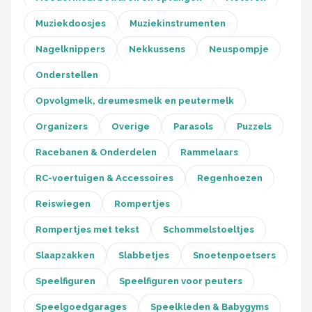
Muziekdoosjes
Muziekinstrumenten
Nagelknippers
Nekkussens
Neuspompje
Onderstellen
Opvolgmelk, dreumesmelk en peutermelk
Organizers
Overige
Parasols
Puzzels
Racebanen & Onderdelen
Rammelaars
RC-voertuigen & Accessoires
Regenhoezen
Reiswiegen
Rompertjes
Rompertjes met tekst
Schommelstoeltjes
Slaapzakken
Slabbetjes
Snoetenpoetsers
Speelfiguren
Speelfiguren voor peuters
Speelgoedgarages
Speelkleden & Babygyms