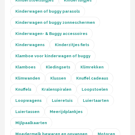
Kinderstoeltuigjes
Kindertuigjes
Kinderwagen of buggy parasols
Kinderwagen of buggy zonneschermen
Kinderwagen- & Buggy accessoires
Kinderwagens
Kinderzitjes fiets
Klamboe voor kinderwagen of buggy
Klamboes
Kledingsets
Klimrekken
Klimwanden
Klussen
Knuffel cadeaus
Knuffels
Kralenspiralen
Loopstoelen
Loopwagens
Luieretuis
Luiertaarten
Luiertassen
Meerijdplankjes
Mijlpaalkaarten
Moedermelk bewaren en opvangen
Motoren