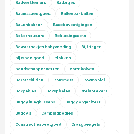
Badverkleiners
Badzitjes
Balansspeelgoed
Ballenbakballen
Ballenbakken
Basebevestigingen
Bekerhouders
Bekledingssets
Bewaarbakjes babyvoeding
Bijtringen
Bijtspeelgoed
Blokken
Boodschappennetten
Borstkolven
Borstschilden
Bouwsets
Boxmobiel
Boxpakjes
Boxspiralen
Breinbrekers
Buggy inlegkussens
Buggy organizers
Buggy's
Campingbedjes
Constructiespeelgoed
Draagbeugels