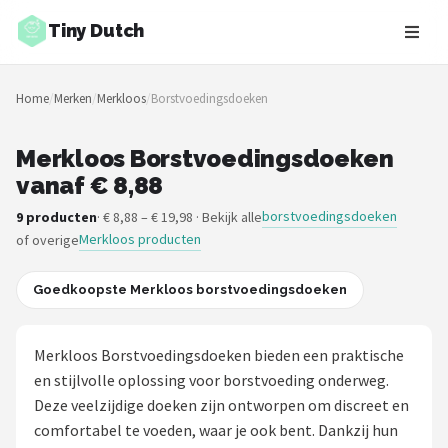
Tiny Dutch
Zoeken
Home
/
Merken
/
Merkloos
/
Borstvoedingsdoeken
NAVIGATIE
Shop
Merkloos Borstvoedingsdoeken
vanaf € 8,88
Merken
borstvoedingsdoeken
9 producten
· € 8,88 – € 19,98 · Bekijk alle
Merkloos producten
of overige
Blog
Speelgoed
Goedkoopste Merkloos borstvoedingsdoeken
Knuffel Cadeaus
Merkloos Borstvoedingsdoeken bieden een praktische
en stijlvolle oplossing voor borstvoeding onderweg.
Babykleding Cadeaus
Deze veelzijdige doeken zijn ontworpen om discreet en
comfortabel te voeden, waar je ook bent. Dankzij hun
Blokken