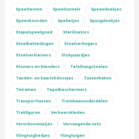
Speeltenten
Speeltunnels
Speendoekjes
Speenkoorden
Spelletjes
Spuugdoekjes
Stapelspeelgoed
Sterilisators
Stoelbekledingen
Stoelverhogers
Stoelverkleiners
Stokpaardjes
Stomers en blenders
Tafelhangstoelen
Tanden- en haarlokdoosjes
Tassenhaken
Telramen
Tepelbeschermers
Transporttassen
Treinbaanonderdelen
Trekfiguren
Verkeerskleden
Verschoonmatjes
Vervangende sets
Vliegtuigbedjes
Vliegtuigen