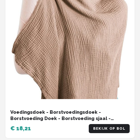
Voedingsdoek - Borstvoedingsdoek -
Borstvoeding Doek - Borstvoeding sjaal -
borstvoedingsschort - Voedingscape -
€ 18,21
BEKIJK OP BOL
Afschermdoek - 75*95 cm - Katoenen -
Verstelbaar - Uitwasbaar - Kraamcadeau -