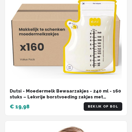
Dutsi - Moedermelk Bewaarzakjes - 240 ml - 160
stuks – Lekvrije borstvoeding zakjes met
dubbele sluiting – BPA-vrij en steriel – Groot
€ 19,98
BEKIJK OP BOL
schrijfvlak en handige schenktuit - Recyclebaar