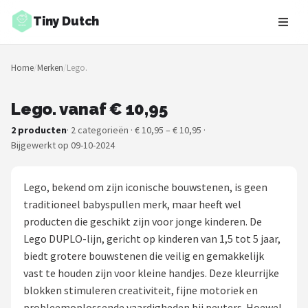
Tiny Dutch
Zoeken
Home
/
Merken
/
Lego.
NAVIGATIE
Shop
Lego. vanaf € 10,95
2 producten
· 2 categorieën · € 10,95 – € 10,95 ·
Merken
Bijgewerkt op 09-10-2024
Blog
Lego, bekend om zijn iconische bouwstenen, is geen
Speelgoed
traditioneel babyspullen merk, maar heeft wel
producten die geschikt zijn voor jonge kinderen. De
Knuffel Cadeaus
Lego DUPLO-lijn, gericht op kinderen van 1,5 tot 5 jaar,
biedt grotere bouwstenen die veilig en gemakkelijk
Babykleding Cadeaus
vast te houden zijn voor kleine handjes. Deze kleurrijke
blokken stimuleren creativiteit, fijne motoriek en
Blokken
probleemoplossende vaardigheden bij peuters. Hoewel