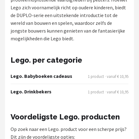
Lego zich voornamelijk richt op oudere kinderen, biedt
Shop
de DUPLO-serie een uitstekende introductie tot de
wereld van bouwen en spelen, waardoor zelfs de
POPULAIRE MERKEN
jongste bouwers kunnen genieten van de fantasierijke
Jollein
mogelijkheden die Lego biedt.
Chouette-Chouette
Lego. per categorie
Little Dutch
Lego. Babyboeken cadeaus
1 product · vanaf € 10,95
Happy Horse
Lego. Drinkbekers
1 product · vanaf € 10,95
Soft Touch
FRIGG
Voordeligste Lego. producten
Meyco
Op zoek naar een Lego. product voor een scherpe prijs?
Dit zijn de voordeligste opties: