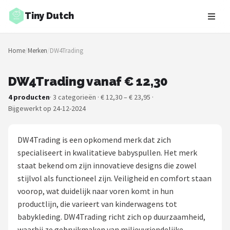
Tiny Dutch
Zoeken
Home
/
Merken
/
DW4Trading
NAVIGATIE
Shop
DW4Trading vanaf € 12,30
4 producten
· 3 categorieën · € 12,30 – € 23,95 ·
Merken
Bijgewerkt op 24-12-2024
Blog
DW4Trading is een opkomend merk dat zich
Speelgoed
specialiseert in kwalitatieve babyspullen. Het merk
staat bekend om zijn innovatieve designs die zowel
Knuffel Cadeaus
stijlvol als functioneel zijn. Veiligheid en comfort staan
voorop, wat duidelijk naar voren komt in hun
Babykleding Cadeaus
productlijn, die varieert van kinderwagens tot
babykleding. DW4Trading richt zich op duurzaamheid,
Blokken
waarbij ze gebruikmaken van milieuvriendelijke