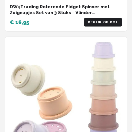
DW4Trading Roterende Fidget Spinner met
Zuignapjes Set van 3 Stuks - Vlinder
Lieveheersbeestje Bij - Educatief Speelgoed
€ 16,95
BEKIJK OP BOL