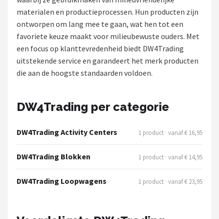
materialen en productieprocessen. Hun producten zijn
Shop
ontworpen om lang mee te gaan, wat hen tot een
favoriete keuze maakt voor milieubewuste ouders. Met
POPULAIRE MERKEN
een focus op klanttevredenheid biedt DW4Trading
Jollein
uitstekende service en garandeert het merk producten
die aan de hoogste standaarden voldoen.
Chouette-Chouette
Little Dutch
DW4Trading per categorie
Happy Horse
DW4Trading Activity Centers
1 product · vanaf € 16,95
Soft Touch
DW4Trading Blokken
1 product · vanaf € 14,95
FRIGG
DW4Trading Loopwagens
1 product · vanaf € 23,95
Meyco