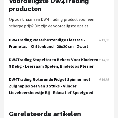
Voordeligste DW4Trading
Stokke
producten
Done by Deer
Op zoek naar een DW4Trading product voor een
scherpe prijs? Dit zijn de voordeligste opties:
Funnies.
DW4Trading Waterbestendige Fietstas -
Alle merken →
€ 12,30
Frametas - Klittenband - 20x20 cm - Zwart
DW4Trading Stapeltoren Bekers Voor Kinderen
€ 14,95
8 Delig - Leerzaam Spelen, Eindeloos Plezier
DW4Trading Roterende Fidget Spinner met
€ 16,95
Zuignapjes Set van 3 Stuks - Vlinder
Lieveheersbeestje Bij - Educatief Speelgoed
Gerelateerde artikelen