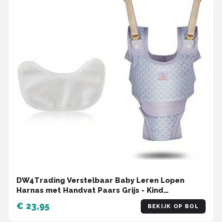
DW4Trading Verstelbaar Baby Leren Lopen
Harnas met Handvat Paars Grijs - Kind
Veiligheidsharnas - Jumper Geschikt Vanaf 7-24
€ 23,95
BEKIJK OP BOL
Maanden