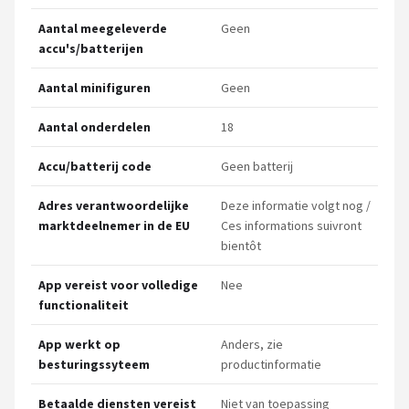
Aantal meegeleverde
Geen
accu's/batterijen
Aantal minifiguren
Geen
Aantal onderdelen
18
Accu/batterij code
Geen batterij
Adres verantwoordelijke
Deze informatie volgt nog /
marktdeelnemer in de EU
Ces informations suivront
bientôt
App vereist voor volledige
Nee
functionaliteit
App werkt op
Anders, zie
besturingssyteem
productinformatie
Betaalde diensten vereist
Niet van toepassing