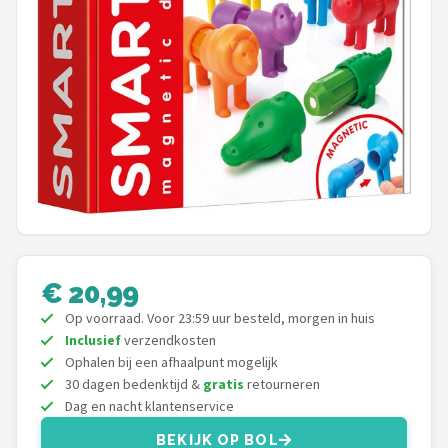
Shop
POPULAIRE MERKEN
Jollein
Chouette-Chouette
Little Dutch
Happy Horse
€ 20,99
Soft Touch
Op voorraad. Voor 23:59 uur besteld, morgen in huis
Inclusief
verzendkosten
FRIGG
Ophalen bij een afhaalpunt mogelijk
30 dagen bedenktijd &
gratis
retourneren
Meyco
Dag en nacht klantenservice
BEKIJK OP BOL