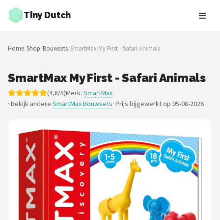
Tiny Dutch
Zoeken
Home
/
Shop
/
Bouwsets
/
SmartMax My First - Safari Animals
NAVIGATIE
Shop
SmartMax My First - Safari Animals
(4,8/5)
Merk:
SmartMax
Merken
· Bekijk andere
SmartMax Bouwsets
·
Prijs bijgewerkt op 05-08-2026
Blog
Speelgoed
Knuffel Cadeaus
Babykleding Cadeaus
Blokken