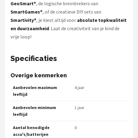
GeoSmart®
, de logische breinbrekers van
SmartGames®
, of de creatieve DIY sets van
Smartivity®
, je kiest altijd voor
absolute topkwaliteit
en duurzaamheid
. Laat de creativiteit van je kind de
vrije loop!
Specificaties
Overige kenmerken
Aanbevolen maximum
4 jaar
leeftijd
Aanbevolen minimum
1 jaar
leeftijd
Aantal benodigde
0
accu's/batterijen