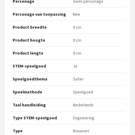
Personage
Geen personage
Personage van toepassing
Nee
Product breedte
0 cm
Product hoogte
0 cm
Product lengte
0 cm
STEM-speelgoed
Ja
Speelgoedthema
Safari
Speelmethode
Speelgoed
Taal handleiding
Nederlands
Type STEM-speelgoed
Engineering
Type
Bouwset