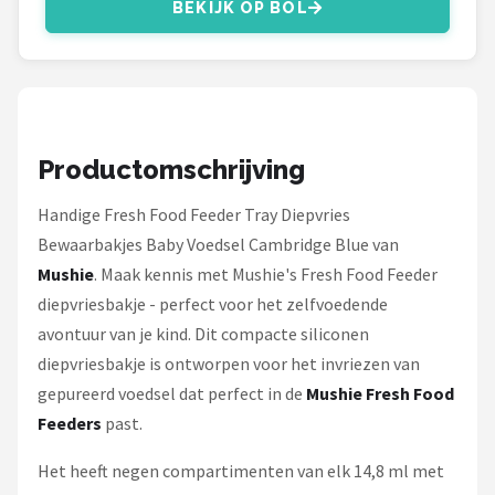
Stokke
BEKIJK OP BOL
Done by Deer
Funnies.
Productomschrijving
Alle merken →
Handige Fresh Food Feeder Tray Diepvries
Bewaarbakjes Baby Voedsel Cambridge Blue van
Mushie
. Maak kennis met Mushie's Fresh Food Feeder
diepvriesbakje - perfect voor het zelfvoedende
avontuur van je kind. Dit compacte siliconen
diepvriesbakje is ontworpen voor het invriezen van
gepureerd voedsel dat perfect in de
Mushie Fresh Food
Feeders
past.
Het heeft negen compartimenten van elk 14,8 ml met