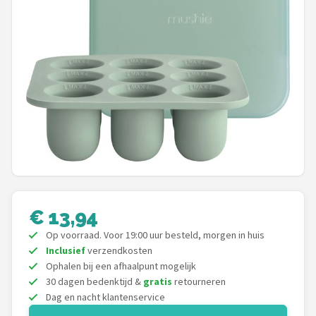
Shop
POPULAIRE MERKEN
Jollein
Chouette-Chouette
Little Dutch
Happy Horse
€ 13,94
Soft Touch
Op voorraad. Voor 19:00 uur besteld, morgen in huis
Inclusief
verzendkosten
FRIGG
Ophalen bij een afhaalpunt mogelijk
30 dagen bedenktijd &
gratis
retourneren
Meyco
Dag en nacht klantenservice