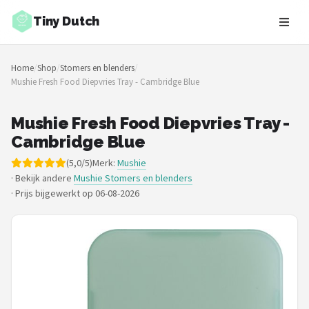
Tiny Dutch
Zoeken
Home
/
Shop
/
Stomers en blenders
/
NAVIGATIE
Mushie Fresh Food Diepvries Tray - Cambridge Blue
Shop
Mushie Fresh Food Diepvries Tray -
Merken
Cambridge Blue
(5,0/5)
Merk:
Mushie
Blog
· Bekijk andere
Mushie Stomers en blenders
·
Prijs bijgewerkt op 06-08-2026
Speelgoed
Knuffel Cadeaus
Babykleding Cadeaus
Blokken