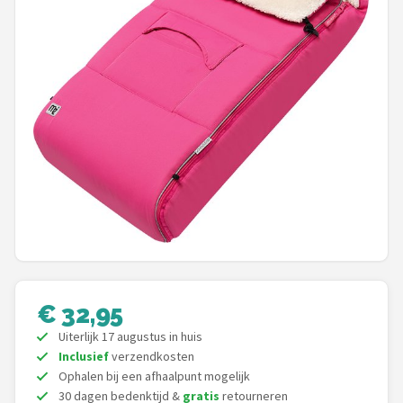
Shop
POPULAIRE MERKEN
Chouette-Chouette
Jollein
Little Dutch
Happy Horse
Soft Touch
€ 32,95
FRIGG
Uiterlijk 17 augustus in huis
Inclusief
verzendkosten
Meyco
Ophalen bij een afhaalpunt mogelijk
30 dagen bedenktijd &
gratis
retourneren