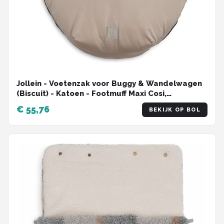
Jollein - Voetenzak voor Buggy & Wandelwagen
(Biscuit) - Katoen - Footmuff Maxi Cosi,
Kinderwagen of Autostoel - 52x110cm
€ 55,76
BEKIJK OP BOL