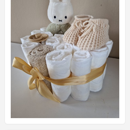
Shop
POPULAIRE MERKEN
Jollein
Chouette-Chouette
Little Dutch
Happy Horse
Soft Touch
FRIGG
Meyco