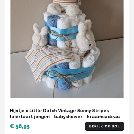
Nijntje x Little Dutch Vintage Sunny Stripes
luiertaart jongen - babyshower - kraamcadeau
€ 58,95
BEKIJK OP BOL