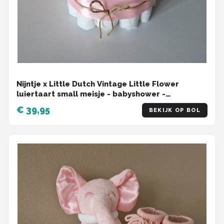
Nijntje x Little Dutch Vintage Little Flower
luiertaart small meisje - babyshower -
kraamcadeau
€ 39,95
BEKIJK OP BOL