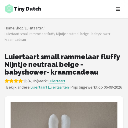
Tiny Dutch
Zoeken
Home
/
Shop
/
Luiertaarten
/
NAVIGATIE
Luiertaart small rammelaar fluffy Nijntje neutraal beige - babyshower-
kraamcadeau
Shop
Merken
Luiertaart small rammelaar fluffy
Nijntje neutraal beige -
Blog
babyshower- kraamcadeau
(4,3/5)
Merk:
Luiertaart
Speelgoed
· Bekijk andere
Luiertaart Luiertaarten
·
Prijs bijgewerkt op 06-08-2026
Knuffel Cadeaus
Babykleding Cadeaus
Blokken