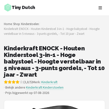
Tiny Dutch
Zoeken
Home
/
Shop
/
Kinderstoelen
/
NAVIGATIE
Kinderkraft ENOCK - Houten Kinderstoel 3-in-1 - Hoge babystoel - Hoogte
verstelbaar in 5 niveaus - 3-punts gordels, - Tot 10 jaar - Zwart
Shop
Merken
Kinderkraft ENOCK - Houten
Kinderstoel 3-in-1 - Hoge
Blog
babystoel - Hoogte verstelbaar in
5 niveaus - 3-punts gordels, - Tot 10
Speelgoed
jaar - Zwart
(3,8/5)
Merk:
Kinderkraft
Knuffel Cadeaus
· Bekijk andere
Kinderkraft Kinderstoelen
·
Prijs bijgewerkt op 07-08-2026
Babykleding Cadeaus
Blokken