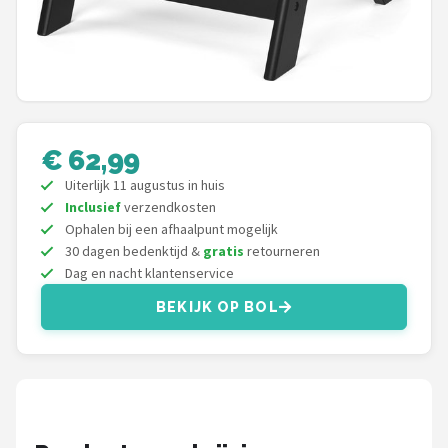
Stokke
Done by Deer
Funnies.
Alle merken →
€ 62,99
Uiterlijk 11 augustus in huis
Inclusief
verzendkosten
Ophalen bij een afhaalpunt mogelijk
30 dagen bedenktijd &
gratis
retourneren
Dag en nacht klantenservice
BEKIJK OP BOL