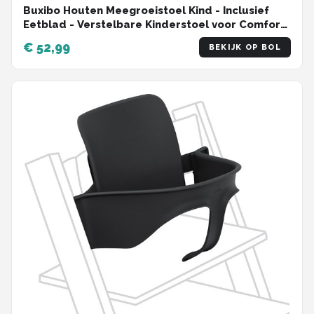
Buxibo Houten Meegroeistoel Kind - Inclusief
Eetblad - Verstelbare Kinderstoel voor Comfort
en Design - Inclusief kussen - 48×58×80cm -
€ 52,99
BEKIJK OP BOL
Zwart