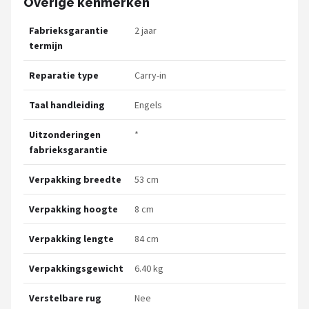
Overige kenmerken
Fabrieksgarantie
2 jaar
termijn
Reparatie type
Carry-in
Taal handleiding
Engels
Uitzonderingen
*
fabrieksgarantie
Verpakking breedte
53 cm
Verpakking hoogte
8 cm
Verpakking lengte
84 cm
Verpakkingsgewicht
6.40 kg
Verstelbare rug
Nee