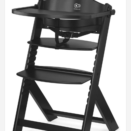
Shop
POPULAIRE MERKEN
Jollein
Chouette-Chouette
Little Dutch
Happy Horse
Soft Touch
FRIGG
Meyco