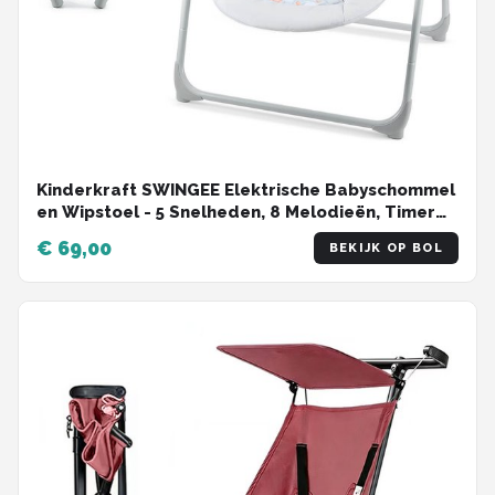
Kinderkraft SWINGEE Elektrische Babyschommel
en Wipstoel - 5 Snelheden, 8 Melodieën, Timer
8/15/30 min - 2 Zitposities, Veiligheidsharnas -
€ 69,00
BEKIJK OP BOL
Grijs