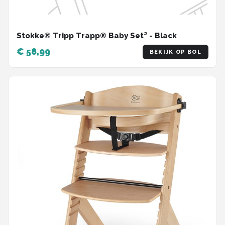
Stokke® Tripp Trapp® Baby Set² - Black
€ 58,99
BEKIJK OP BOL