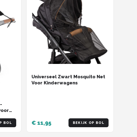
Universeel Zwart Mosquito Net
Voor Kinderwagens
-
voor
€ 11,95
n -
P BOL
BEKIJK OP BOL