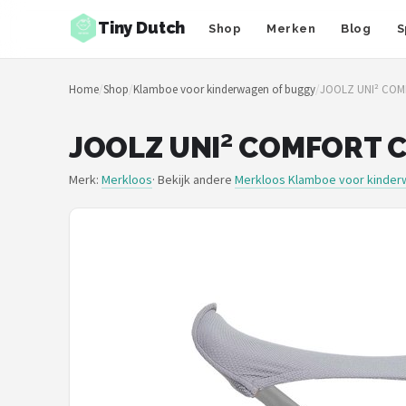
Tiny Dutch
Shop
Merken
Blog
S
Zoeken
Home
/
Shop
/
Klamboe voor kinderwagen of buggy
/
JOOLZ UNI² CO
NAVIGATIE
Shop
JOOLZ UNI² COMFORT 
Merken
Merk:
Merkloos
· Bekijk andere
Merkloos Klamboe voor kinder
Blog
Speelgoed
Knuffel Cadeaus
Babykleding Cadeaus
Blokken