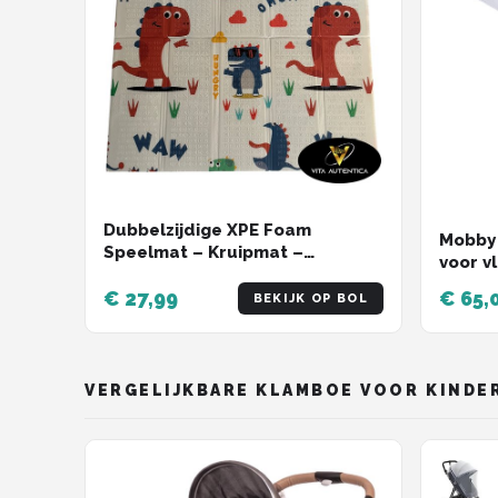
Dubbelzijdige XPE Foam
Mobby 
Speelmat – Kruipmat –
voor vl
Speelmat Baby – Speelkleed –
€ 27,99
€ 65,
Opvouwbaar – 120x120 cm –
BEKIJK OP BOL
Dino’s en Bosdieren
VERGELIJKBARE KLAMBOE VOOR KINDE