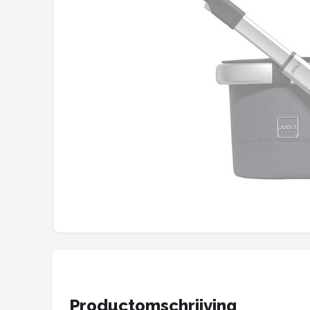
Shop
POPULAIRE MERKEN
Jollein
Chouette-Chouette
Little Dutch
Happy Horse
Soft Touch
FRIGG
Meyco
Productomschrijving