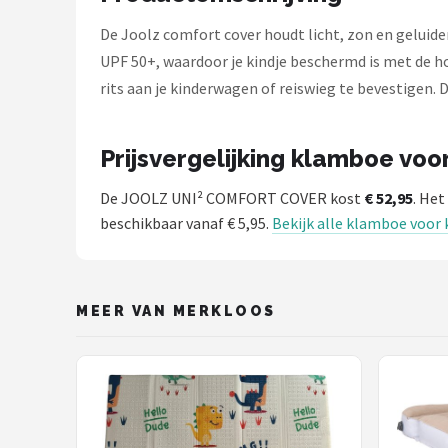
Stokke
De Joolz comfort cover houdt licht, zon en geluide
Done by Deer
UPF 50+, waardoor je kindje beschermd is met de h
rits aan je kinderwagen of reiswieg te bevestigen.
Funnies.
Alle merken →
Prijsvergelijking klamboe vo
De JOOLZ UNI² COMFORT COVER kost
€ 52,95
. He
beschikbaar vanaf € 5,95.
Bekijk alle klamboe voor
MEER VAN MERKLOOS