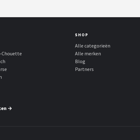
SHOP
Alle categorieën
-Chouette
Alle merken
tch
Blog
rse
Partners
h
ken →