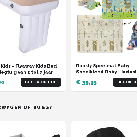
Roosly Speelmat Baby -
Kids - Flyaway Kids Bed
Speelkleed Baby - Inclusi
iegtuig van 2 tot 7 jaar
Opbergtas - babygym -
00
€ 39,95
BEKIJK OP BOL
BEKIJK O
Dubbelzijdig en opvouwb
Foam XPE 180 x 200 cm -
speelgoed - Veilig & Zach
model Balloon
RWAGEN OF BUGGY