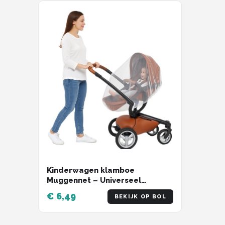
Kinderwagen klamboe
Muggennet – Universeel
Muggennet Voor Buggy,
€ 6,49
BEKIJK OP BOL
Kinderwagen En Reiswieg