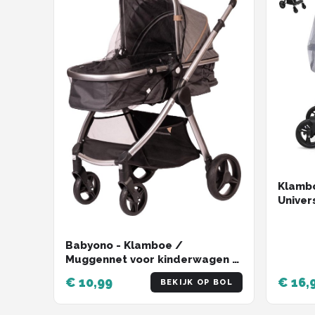
Klamb
Univer
Kinder
Muskie
Mugge
Babyono - Klamboe /
Muggennet voor kinderwagen -
Universeel - Zwart
€ 10,99
€ 16,
BEKIJK OP BOL