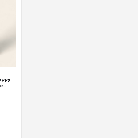
appy
xe