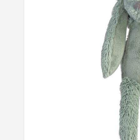
Shop
POPULAIRE MERKEN
Jollein
Chouette-Chouette
Little Dutch
Happy Horse
Soft Touch
FRIGG
Meyco