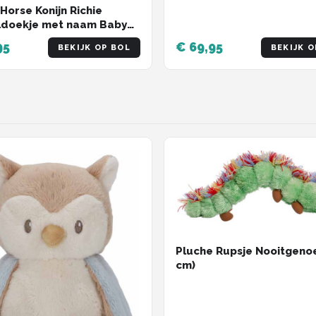
Horse Konijn Richie
ldoekje met naam Baby
 Knuffeldoekje met naam -
95
€ 69,95
BEKIJK OP BOL
BEKIJK O
sonaliseerd geborduurd
cadeautje
Pluche Rupsje Nooitgeno
cm)