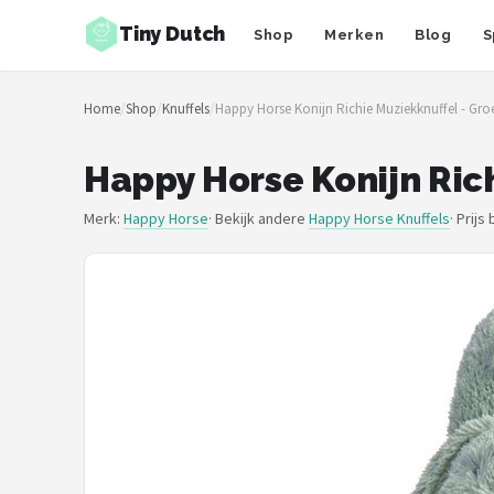
Tiny Dutch
Shop
Merken
Blog
S
Zoeken
Home
/
Shop
/
Knuffels
/
Happy Horse Konijn Richie Muziekknuffel - Gr
NAVIGATIE
Shop
Happy Horse Konijn Ric
Merken
Merk:
Happy Horse
· Bekijk andere
Happy Horse Knuffels
·
Prijs
Blog
Speelgoed
Knuffel Cadeaus
Babykleding Cadeaus
Blokken