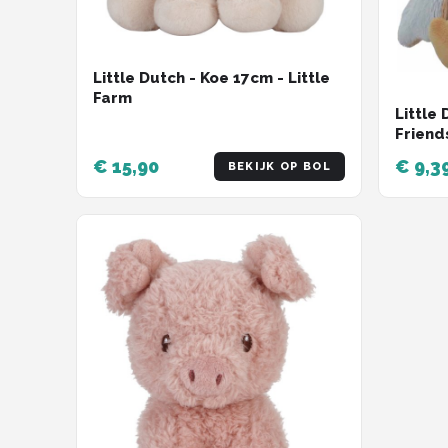
Little Dutch - Koe 17cm - Little
Farm
Little 
Friend
€ 15,90
€ 9,3
BEKIJK OP BOL