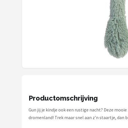
Stokke
Done by Deer
Funnies.
Alle merken →
Productomschrijving
Gun jij je kindje ook een rustige nacht? Deze mooie 
dromenland! Trek maar snel aan z'n staartje, dan beg