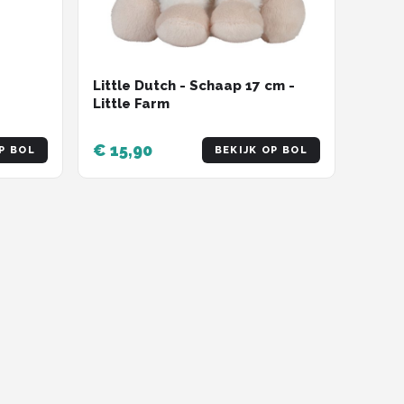
Little Dutch - Schaap 17 cm -
Little Farm
€ 15,90
P BOL
BEKIJK OP BOL