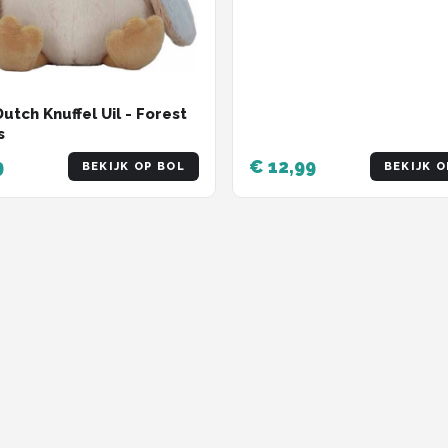
Dutch Knuffel Uil - Forest
s
9
€ 12,99
BEKIJK OP BOL
BEKIJK O