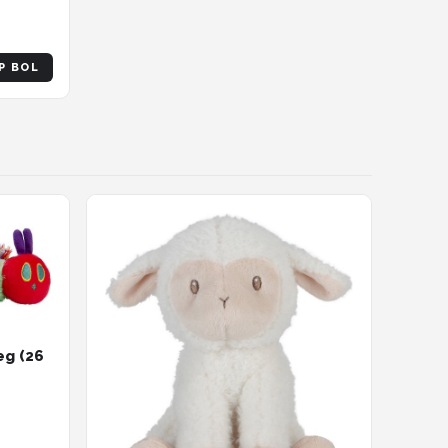
P BOL
eg (26