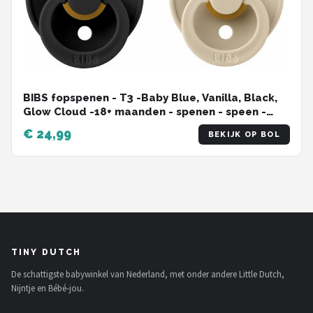
BIBS fopspenen - T3 -Baby Blue, Vanilla, Black,
Glow Cloud -18+ maanden - spenen - speen -
fopspeen - BolleToet speenzakje
€ 24,99
BEKIJK OP BOL
TINY DUTCH
De schattigste babywinkel van Nederland, met onder andere Little Dutch,
Nijntje en Bébé-jou.