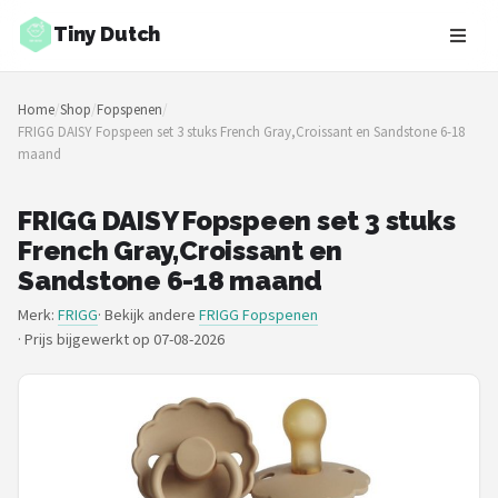
Tiny Dutch
Zoeken
Home
/
Shop
/
Fopspenen
/
NAVIGATIE
FRIGG DAISY Fopspeen set 3 stuks French Gray,Croissant en Sandstone 6-18
maand
Shop
Merken
FRIGG DAISY Fopspeen set 3 stuks
French Gray,Croissant en
Blog
Sandstone 6-18 maand
Merk:
FRIGG
· Bekijk andere
FRIGG Fopspenen
Speelgoed
·
Prijs bijgewerkt op 07-08-2026
Knuffel Cadeaus
Babykleding Cadeaus
Blokken