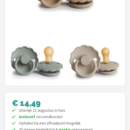
Shop
POPULAIRE MERKEN
Jollein
Chouette-Chouette
Little Dutch
Happy Horse
Soft Touch
€ 14,49
FRIGG
Uiterlijk 11 augustus in huis
Inclusief
verzendkosten
Meyco
Ophalen bij een afhaalpunt mogelijk
30 dagen bedenktijd &
gratis
retourneren