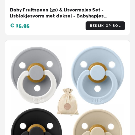
Baby Fruitspeen (3x) & IJsvormpjes Set -
IJsblokjesvorm met deksel - Babyhapjes
bewaarbakjes - 100% Siliconen Sabbelzakje -
€ 15,95
BEKIJK OP BOL
Broemba