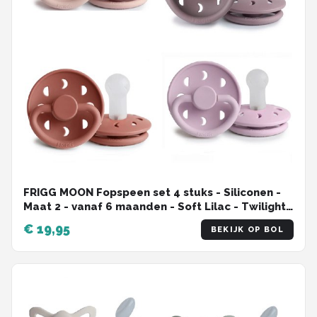
FRIGG MOON Fopspeen set 4 stuks - Siliconen -
Maat 2 - vanaf 6 maanden - Soft Lilac - Twilight
Mauve- Blush - Powder Blush
€ 19,95
BEKIJK OP BOL