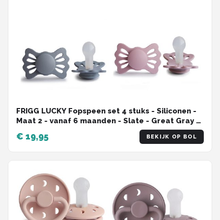
FRIGG LUCKY Fopspeen set 4 stuks - Siliconen -
Maat 2 - vanaf 6 maanden - Slate - Great Gray -
Primrose - Twilight Mauve
€ 19,95
BEKIJK OP BOL