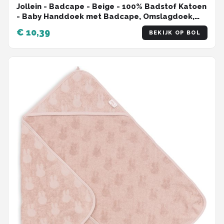
Jollein - Badcape - Beige - 100% Badstof Katoen
- Baby Handdoek met Badcape, Omslagdoek,
Badponcho - 75x75 cm
€ 10,39
BEKIJK OP BOL