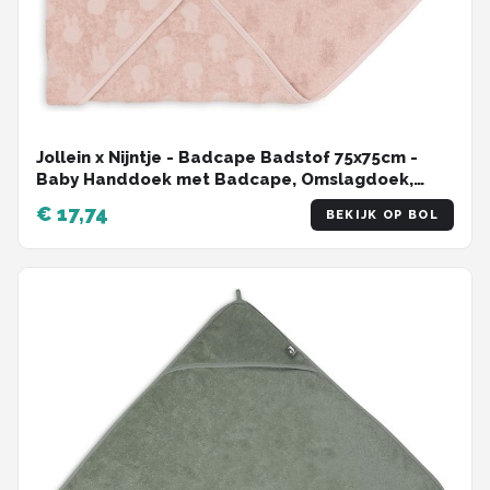
Jollein x Nijntje - Badcape Badstof 75x75cm -
Baby Handdoek met Badcape, Omslagdoek,
Badponcho Miffy Jacquard - Wild Rose
€ 17,74
BEKIJK OP BOL