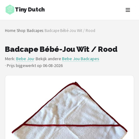
Tiny Dutch
Zoeken
Home
/
Shop
/
Badcapes
/
Badcape Bébé-Jou Wit / Rood
NAVIGATIE
Shop
Badcape Bébé-Jou Wit / Rood
Merk:
Bebe Jou
· Bekijk andere
Bebe Jou Badcapes
Merken
·
Prijs bijgewerkt op 06-08-2026
Blog
Speelgoed
Knuffel Cadeaus
Babykleding Cadeaus
Blokken