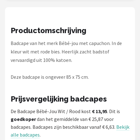
Stokke
Done by Deer
Productomschrijving
Funnies.
Badcape van het merk Bébé-jou met capuchon. In de
Alle merken →
kleur wit met rode bies. Heerlijk zacht badstof
vervaardigd uit 100% katoen.
Deze badcape is ongeveer 85 x 75 cm.
Prijsvergelijking badcapes
De Badcape Bébé-Jou Wit / Rood kost
€ 13,95
. Dit is
goedkoper
dan het gemiddelde van € 25,87 voor
badcapes. Badcapes zijn beschikbaar vanaf € 6,63.
Bekijk
alle badcapes
.