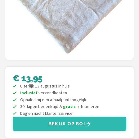
Shop
POPULAIRE MERKEN
Jollein
Chouette-Chouette
Little Dutch
€ 13,95
Happy Horse
Uiterlijk 13 augustus in huis
Inclusief
verzendkosten
Soft Touch
Ophalen bij een afhaalpunt mogelijk
30 dagen bedenktijd &
gratis
retourneren
FRIGG
Dag en nacht klantenservice
BEKIJK OP BOL
Meyco