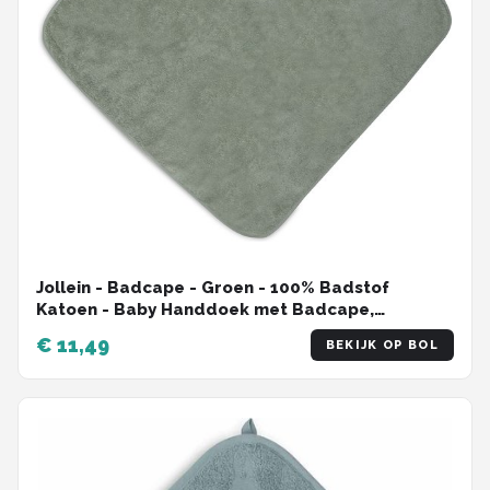
Jollein - Badcape - Groen - 100% Badstof
Katoen - Baby Handdoek met Badcape,
Omslagdoek, Badponcho - 75x75 cm
€ 11,49
BEKIJK OP BOL