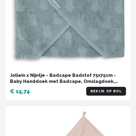
Jollein x Nijntje - Badcape Badstof 75x75cm -
Baby Handdoek met Badcape, Omslagdoek,
Badponcho - Miffy Jacquard Sea Green
€ 15,74
BEKIJK OP BOL