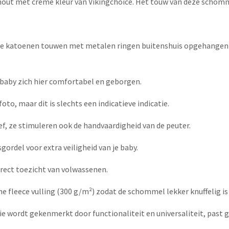
out met creme kleur van Vikingchoice. Het touw van deze schomm
e katoenen touwen met metalen ringen buitenshuis opgehangen wo
e baby zich hier comfortabel en geborgen.
to, maar dit is slechts een indicatieve indicatie.
ief, ze stimuleren ook de handvaardigheid van de peuter.
ordel voor extra veiligheid van je baby.
rect toezicht van volwassenen.
e fleece vulling (300 g/m²) zodat de schommel lekker knuffelig is 
ie wordt gekenmerkt door functionaliteit en universaliteit, past g