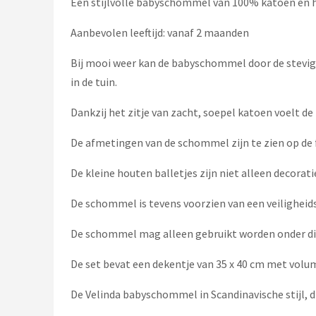
Een stijlvolle babyschommel van 100% katoen en h
Stokke
Aanbevolen leeftijd: vanaf 2 maanden
Done by Deer
Bij mooi weer kan de babyschommel door de stevig
Funnies.
in de tuin.
Alle merken →
Dankzij het zitje van zacht, soepel katoen voelt d
De afmetingen van de schommel zijn te zien op de fo
De kleine houten balletjes zijn niet alleen decorat
De schommel is tevens voorzien van een veiligheidsg
De schommel mag alleen gebruikt worden onder di
De set bevat een dekentje van 35 x 40 cm met volum
De Velinda babyschommel in Scandinavische stijl, d