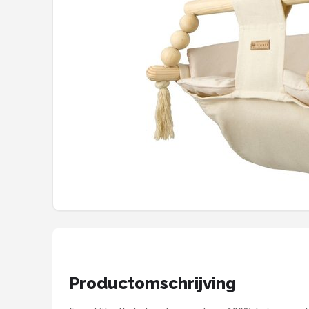
Shop
POPULAIRE MERKEN
Jollein
Chouette-Chouette
Little Dutch
Happy Horse
Soft Touch
FRIGG
Meyco
Productomschrijving