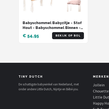
Babyschommel Babyzitje - Stof
Hout - Babyschommel Binnen -
kinderschommel - Schommel
€ 54,95
BEKIJK OP BOL
Baby Zitje - Schommelzitjes -
Schommelstoel - Roze
TINY DUTCH
MERKEN
De schattigste babywinkel van Nederland, met
Jollein
onder andere Little Dutch, Nijntje en Bébé-jou.
Chouette
Little Du
Happy Ho