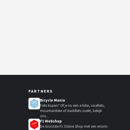
PARTNERS
Bicycle Mania
Fiets kopen? Of je nu een e-bike, racefiets,
mountainbike of stadsfiets zoekt, bekijk
ons...
F1 Webshop
De Grootste F1 Online Shop met een enorm