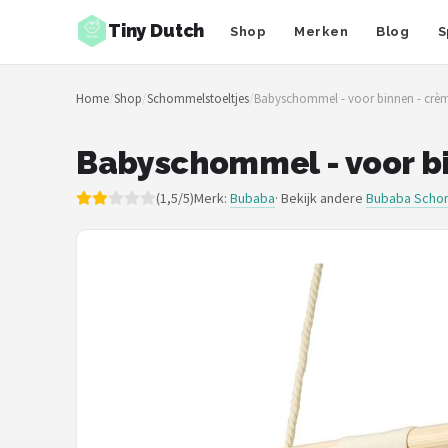
Tiny Dutch
Shop
Merken
Blog
S
Zoeken
Home
/
Shop
/
Schommelstoeltjes
/
Babyschommel - voor binnen - crème
NAVIGATIE
Shop
Babyschommel - voor bi
Merken
(1,5/5)
Merk:
Bubaba
· Bekijk andere
Bubaba Scho
Blog
Speelgoed
Knuffel Cadeaus
Babykleding Cadeaus
Blokken