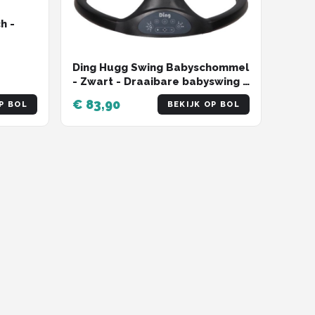
h -
ing -
Ding Hugg Swing Babyschommel
- Zwart - Draaibare babyswing -
Met Muziek en Bluetooth
€ 83,90
P BOL
BEKIJK OP BOL