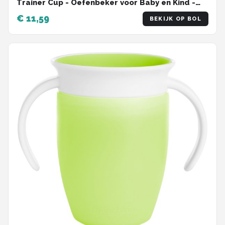
Trainer Cup - Oefenbeker voor Baby en Kind -
207ml - Roze
€ 11,59
BEKIJK OP BOL