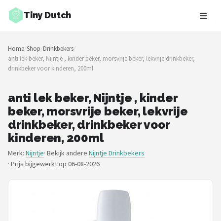
Tiny Dutch
Zoeken
Home
/
Shop
/
Drinkbekers
/
NAVIGATIE
anti lek beker, Nijntje , kinder beker, morsvrije beker, lekvrije drinkbeker,
drinkbeker voor kinderen, 200ml
Shop
Merken
anti lek beker, Nijntje , kinder
beker, morsvrije beker, lekvrije
Blog
drinkbeker, drinkbeker voor
kinderen, 200ml
Speelgoed
Merk:
Nijntje
· Bekijk andere
Nijntje Drinkbekers
·
Prijs bijgewerkt op 06-08-2026
Knuffel Cadeaus
Babykleding Cadeaus
Blokken