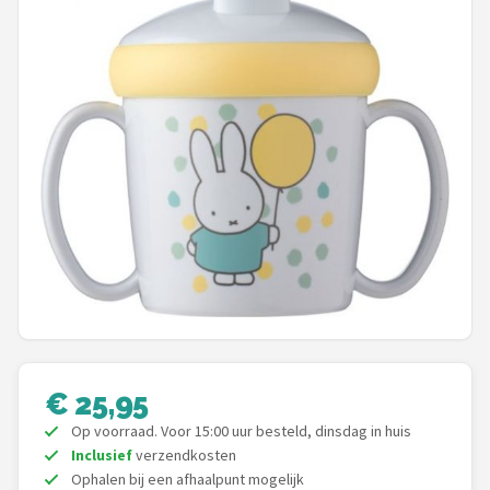
Shop
POPULAIRE MERKEN
Jollein
Chouette-Chouette
Little Dutch
Happy Horse
Soft Touch
FRIGG
€ 25,95
Op voorraad. Voor 15:00 uur besteld, dinsdag in huis
Meyco
Inclusief
verzendkosten
Ophalen bij een afhaalpunt mogelijk