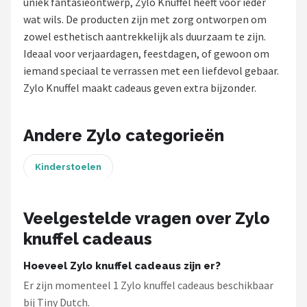
uniek fantasieontwerp, Zylo Knuffel heeft voor ieder
wat wils. De producten zijn met zorg ontworpen om
Shop
zowel esthetisch aantrekkelijk als duurzaam te zijn.
POPULAIRE MERKEN
Ideaal voor verjaardagen, feestdagen, of gewoon om
iemand speciaal te verrassen met een liefdevol gebaar.
Jollein
Zylo Knuffel maakt cadeaus geven extra bijzonder.
Chouette-Chouette
Andere Zylo categorieën
Little Dutch
Kinderstoelen
Happy Horse
Soft Touch
Veelgestelde vragen over Zylo
knuffel cadeaus
FRIGG
Hoeveel Zylo knuffel cadeaus zijn er?
Meyco
Er zijn momenteel 1 Zylo knuffel cadeaus beschikbaar
bij Tiny Dutch.