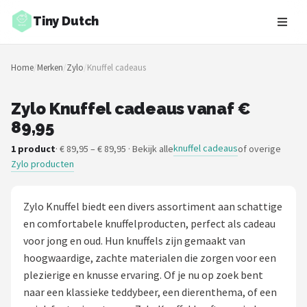
Tiny Dutch
Zoeken
Home
/
Merken
/
Zylo
/
Knuffel cadeaus
NAVIGATIE
Shop
Zylo Knuffel cadeaus vanaf €
89,95
Merken
knuffel cadeaus
1 product
· € 89,95 – € 89,95 · Bekijk alle
of overige
Zylo producten
Blog
Speelgoed
Zylo Knuffel biedt een divers assortiment aan schattige
en comfortabele knuffelproducten, perfect als cadeau
Knuffel Cadeaus
voor jong en oud. Hun knuffels zijn gemaakt van
hoogwaardige, zachte materialen die zorgen voor een
Babykleding Cadeaus
plezierige en knusse ervaring. Of je nu op zoek bent
naar een klassieke teddybeer, een dierenthema, of een
Blokken