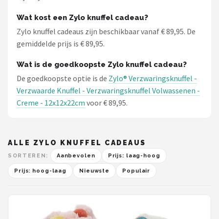
Stokke
Wat kost een Zylo knuffel cadeau?
Done by Deer
Zylo knuffel cadeaus zijn beschikbaar vanaf € 89,95. De
gemiddelde prijs is € 89,95.
Funnies.
Wat is de goedkoopste Zylo knuffel cadeau?
Alle merken →
De goedkoopste optie is de
Zylo® Verzwaringsknuffel -
Verzwaarde Knuffel - Verzwaringsknuffel Volwassenen -
Creme - 12x12x22cm
voor € 89,95.
ALLE ZYLO KNUFFEL CADEAUS
SORTEREN:
Aanbevolen
Prijs: laag-hoog
Prijs: hoog-laag
Nieuwste
Populair