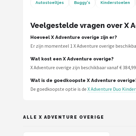
Autostoeltjes
Buggy's
Kinderstoelen
Shop
POPULAIRE MERKEN
Veelgestelde vragen over X 
Jollein
Hoeveel X Adventure overige zijn er?
Er zijn momenteel 1 X Adventure overige beschikbaa
Chouette-Chouette
Wat kost een X Adventure overige?
Little Dutch
X Adventure overige zijn beschikbaar vanaf € 384,99.
Happy Horse
Wat is de goedkoopste X Adventure overige
De goedkoopste optie is de
X Adventure Duo Kinde
Soft Touch
FRIGG
ALLE X ADVENTURE OVERIGE
Meyco