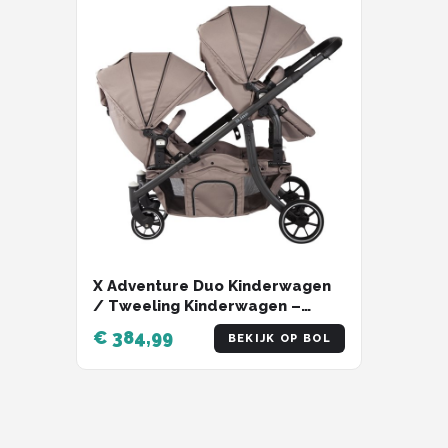
Stokke
Done by Deer
Funnies.
Alle merken →
X Adventure Duo Kinderwagen
/ Tweeling Kinderwagen –
Taupe
€ 384,99
BEKIJK OP BOL