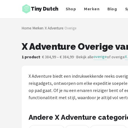
Tiny Dutch
Shop
Merken
Blog
S
Zoeken
Home
/
Merken
/
X Adventure
/
Overige
NAVIGATIE
Shop
X Adventure Overige va
Merken
overige
X
1 product
· € 384,99 – € 384,99 · Bekijk alle
of overige
Blog
X Adventure biedt een indrukwekkende reeks overig
Speelgoed
reisgadgets, ontworpen om elke expeditie soepeler
op pad gaat. Of je nu een ervaren reiziger bent of
Knuffel Cadeaus
functionaliteit met stijl, waardoor je altijd vol v
Babykleding Cadeaus
Andere X Adventure categor
Blokken