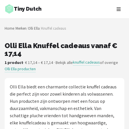
Tiny Dutch
Zoeken
Home
/
Merken
/
Olli Ella
/
Knuffel cadeaus
NAVIGATIE
Shop
Olli Ella Knuffel cadeaus vanaf €
17,14
Merken
knuffel cadeaus
1 product
· € 17,14 – € 17,14 · Bekijk alle
of overige
Olli Ella producten
Blog
Speelgoed
Olli Ella biedt een charmante collectie knuffel cadeaus
die perfect zijn voor zowel kinderen als volwassenen.
Knuffel Cadeaus
Hun producten zijn ontworpen met een focus op
duurzaamheid, vakmanschap en esthetiek. Van
Babykleding Cadeaus
schattige pluche vrienden tot handgeweven manden,
elke knuffelcadeau is gemaakt van hoogwaardige,
Blokken