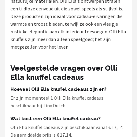
natuurlijke materialen. Olli Ella's ontwerpen stralen
een tijdloze eenvoud uit die zowel speels als stijlvol is.
Shop
Deze producten zijn ideaal voor cadeau-ervaringen die
POPULAIRE MERKEN
warmte en troost bieden, terwijl ze ook een vleugje
rustieke elegantie aan elk interieur toevoegen. Olli Ella
Jollein
knuffels zijn meer dan alleen speelgoed; het zijn
metgezellen voor het leven.
Chouette-Chouette
Little Dutch
Veelgestelde vragen over Olli
Ella knuffel cadeaus
Happy Horse
Hoeveel Olli Ella knuffel cadeaus zijn er?
Soft Touch
Er zijn momenteel 1 Olli Ella knuffel cadeaus
beschikbaar bij Tiny Dutch.
FRIGG
Wat kost een Olli Ella knuffel cadeau?
Meyco
Olli Ella knuffel cadeaus zijn beschikbaar vanaf € 17,14.
De gemiddelde prijs is € 17,14.