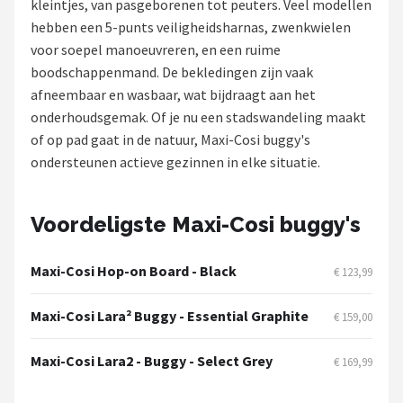
kleintjes, van pasgeborenen tot peuters. Veel modellen
hebben een 5-punts veiligheidsharnas, zwenkwielen
Shop
voor soepel manoeuvreren, en een ruime
POPULAIRE MERKEN
boodschappenmand. De bekledingen zijn vaak
afneembaar en wasbaar, wat bijdraagt aan het
Jollein
onderhoudsgemak. Of je nu een stadswandeling maakt
of op pad gaat in de natuur, Maxi-Cosi buggy's
Chouette-Chouette
ondersteunen actieve gezinnen in elke situatie.
Little Dutch
Voordeligste Maxi-Cosi buggy's
Happy Horse
Maxi-Cosi Hop-on Board - Black
€ 123,99
Soft Touch
Maxi-Cosi Lara² Buggy - Essential Graphite
€ 159,00
FRIGG
Maxi-Cosi Lara2 - Buggy - Select Grey
€ 169,99
Meyco