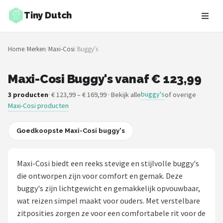
Tiny Dutch
Zoeken
Home
/
Merken
/
Maxi-Cosi
/
Buggy's
NAVIGATIE
Shop
Maxi-Cosi Buggy's vanaf € 123,99
buggy's
3 producten
· € 123,99 – € 169,99 · Bekijk alle
of overige
Merken
Maxi-Cosi producten
Blog
Goedkoopste Maxi-Cosi buggy's
Speelgoed
Maxi-Cosi biedt een reeks stevige en stijlvolle buggy's
Knuffel Cadeaus
die ontworpen zijn voor comfort en gemak. Deze
buggy's zijn lichtgewicht en gemakkelijk opvouwbaar,
Babykleding Cadeaus
wat reizen simpel maakt voor ouders. Met verstelbare
zitposities zorgen ze voor een comfortabele rit voor de
Blokken