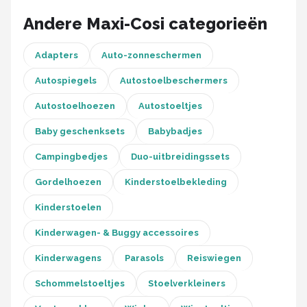
Stokke
Andere Maxi-Cosi categorieën
Done by Deer
Adapters
Auto-zonneschermen
Funnies.
Autospiegels
Autostoelbeschermers
Alle merken →
Autostoelhoezen
Autostoeltjes
Baby geschenksets
Babybadjes
Campingbedjes
Duo-uitbreidingssets
Gordelhoezen
Kinderstoelbekleding
Kinderstoelen
Kinderwagen- & Buggy accessoires
Kinderwagens
Parasols
Reiswiegen
Schommelstoeltjes
Stoelverkleiners