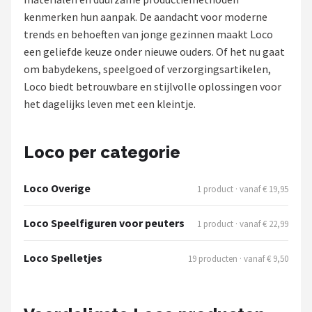
kenmerken hun aanpak. De aandacht voor moderne
Shop
trends en behoeften van jonge gezinnen maakt Loco
een geliefde keuze onder nieuwe ouders. Of het nu gaat
POPULAIRE MERKEN
om babydekens, speelgoed of verzorgingsartikelen,
Jollein
Loco biedt betrouwbare en stijlvolle oplossingen voor
het dagelijks leven met een kleintje.
Chouette-Chouette
Little Dutch
Loco per categorie
Happy Horse
Loco Overige
1 product · vanaf € 19,95
Soft Touch
Loco Speelfiguren voor peuters
1 product · vanaf € 22,99
FRIGG
Loco Spelletjes
19 producten · vanaf € 9,50
Meyco