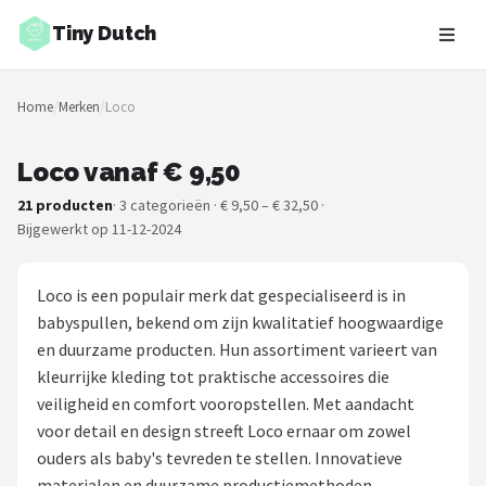
Tiny Dutch
Zoeken
Home
/
Merken
/
Loco
NAVIGATIE
Shop
Loco vanaf € 9,50
21 producten
· 3 categorieën · € 9,50 – € 32,50 ·
Merken
Bijgewerkt op 11-12-2024
Blog
Loco is een populair merk dat gespecialiseerd is in
Speelgoed
babyspullen, bekend om zijn kwalitatief hoogwaardige
en duurzame producten. Hun assortiment varieert van
Knuffel Cadeaus
kleurrijke kleding tot praktische accessoires die
veiligheid en comfort vooropstellen. Met aandacht
Babykleding Cadeaus
voor detail en design streeft Loco ernaar om zowel
ouders als baby's tevreden te stellen. Innovatieve
Blokken
materialen en duurzame productiemethoden