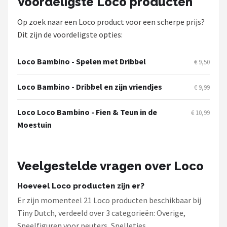
Voordeligste Loco producten
Stokke
Op zoek naar een Loco product voor een scherpe prijs?
Done by Deer
Dit zijn de voordeligste opties:
Funnies.
Loco Bambino - Spelen met Dribbel
€ 9,50
Alle merken →
Loco Bambino - Dribbel en zijn vriendjes
€ 9,99
Loco Loco Bambino - Fien & Teun in de
€ 10,99
Moestuin
Veelgestelde vragen over Loco
Hoeveel Loco producten zijn er?
Er zijn momenteel 21 Loco producten beschikbaar bij
Tiny Dutch, verdeeld over 3 categorieën: Overige,
Speelfiguren voor peuters, Spelletjes.