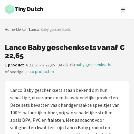
Tiny Dutch
Zoeken
Home
/
Merken
/
Lanco
/
Baby geschenksets
NAVIGATIE
Shop
Lanco Baby geschenksets vanaf €
22,65
Merken
baby geschenksets
1 product
· € 22,65 – € 22,65 · Bekijk alle
Lanco producten
of overige
Blog
Speelgoed
Lanco Baby geschenksets staan bekend om hun
schattige, duurzame en milieuvriendelijke producten.
Knuffel Cadeaus
Deze sets bevatten vaak handgemaakte speeltjes van
100% natuurlijk rubber, vrij van schadelijke stoffen
Babykleding Cadeaus
zoals BPA, PVC en ftalaten. Met aandacht voor
veiligheid en kwaliteit zijn Lanco Baby producten
Blokken