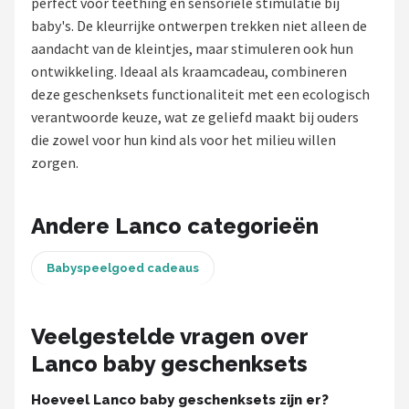
perfect voor teething en sensoriële stimulatie bij
baby's. De kleurrijke ontwerpen trekken niet alleen de
Shop
aandacht van de kleintjes, maar stimuleren ook hun
POPULAIRE MERKEN
ontwikkeling. Ideaal als kraamcadeau, combineren
deze geschenksets functionaliteit met een ecologisch
Jollein
verantwoorde keuze, wat ze geliefd maakt bij ouders
die zowel voor hun kind als voor het milieu willen
Chouette-Chouette
zorgen.
Little Dutch
Andere Lanco categorieën
Happy Horse
Babyspeelgoed cadeaus
Soft Touch
FRIGG
Veelgestelde vragen over
Lanco baby geschenksets
Meyco
Hoeveel Lanco baby geschenksets zijn er?