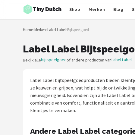
Tiny Dutch
Shop
Merken
Blog
S
Zoeken
Home
/
Merken
/
Label Label
/
Bijtspeelgoed
NAVIGATIE
Shop
Label Label Bijtspeelg
Merken
bijtspeelgoed
Label Label
Bekijk alle
of andere producten van
Blog
Label Label bijtspeelgoedproducten bieden kleintje
Speelgoed
ze kauwen en grijpen, wat helpt bij de ontwikkeli
nieuwsgierigheid. Bovendien zijn alle Label Label b
Knuffel Cadeaus
combinatie van comfort, functionaliteit en aantrek
kleintjes te vermaken.
Babykleding Cadeaus
Andere Label Label categori
Blokken