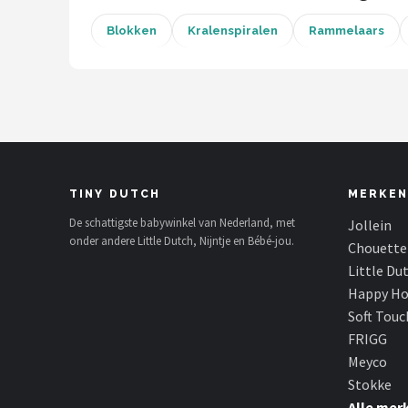
Blokken
Kralenspiralen
Rammelaars
Shop
POPULAIRE MERKEN
Jollein
Chouette-Chouette
Little Dutch
TINY DUTCH
MERKEN
De schattigste babywinkel van Nederland, met
Jollein
Happy Horse
onder andere Little Dutch, Nijntje en Bébé-jou.
Chouette
Little Du
Soft Touch
Happy Ho
Soft Touc
FRIGG
FRIGG
Meyco
Meyco
Stokke
Alle mer