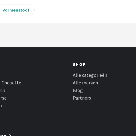
Vormenstoof
SHOP
Alle categorieën
-Chouette
Alle merken
tch
Blog
rse
Partners
h
ken →