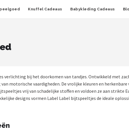
peelgoed
Knuffel Cadeaus
Babykleding Cadeaus
Bl
oed
s verlichting bij het doorkomen van tandjes. Ontwikkeld met zach
ng van motorische vaardigheden. De vrolijke kleuren en herkenbar
ijtspeeltjes vrij van schadelijke stoffen en voldoen ze aan strikt
kelijke designs vormen Label Label bijtspeeltjes de ideale oplos
eën