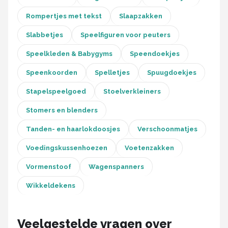
Rompertjes met tekst
Slaapzakken
Slabbetjes
Speelfiguren voor peuters
Speelkleden & Babygyms
Speendoekjes
Speenkoorden
Spelletjes
Spuugdoekjes
Stapelspeelgoed
Stoelverkleiners
Stomers en blenders
Tanden- en haarlokdoosjes
Verschoonmatjes
Voedingskussenhoezen
Voetenzakken
Vormenstoof
Wagenspanners
Wikkeldekens
Veelgestelde vragen over