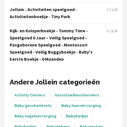
Stokke
Jollein - Activiteiten speelgoed -
€ 13,89
Done by Deer
Activiteitenboekje - Tiny Park
Funnies.
Kijk- en Knisperboekje - Tummy Time -
€ 14,49
Speelgoed 0 Jaar – Veilig Speelgoed –
Alle merken →
Pasgeborene Speelgoed - Montessori
Speelgoed - Veilig Buggyboekje - Baby's
Eerste Boekje - 0 Maanden
Andere Jollein categorieën
Activity Centers
Autostoelbeschermers
Baby geschenksets
Baby haarverzorging
Baby nagelverzorging
Babybadjas
Babybadjes
Babydekens
Babynestjes