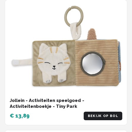
Jollein - Activiteiten speelgoed -
Activiteitenboekje - Tiny Park
€ 13,89
BEKIJK OP BOL