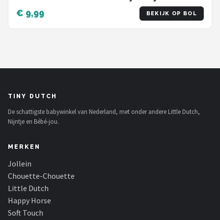
jaar - Baby speelgoed - Buggyboekjes - Eerste
€ 9,99
BEKIJK OP BOL
woordjes - Kraamcadeau - Cadeau Jongen /
Meisje - 0 jaar / 6 maanden / 1 jaar
TINY DUTCH
De schattigste babywinkel van Nederland, met onder andere Little Dutch,
Nijntje en Bébé-jou.
MERKEN
Jollein
Chouette-Chouette
Little Dutch
Happy Horse
Soft Touch