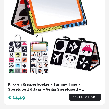
Kijk- en Knisperboekje - Tummy Time -
Speelgoed 0 Jaar – Veilig Speelgoed –
Pasgeborene Speelgoed - Montessori
€ 14,49
BEKIJK OP BOL
Speelgoed - Veilig Buggyboekje - Baby's Eerste
Boekje - 0 Maanden