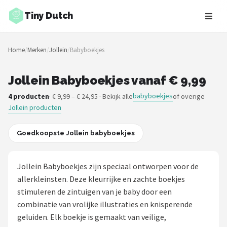
Tiny Dutch
Zoeken
Home
/
Merken
/
Jollein
/
Babyboekjes
NAVIGATIE
Shop
Jollein Babyboekjes vanaf € 9,99
babyboekjes
4 producten
· € 9,99 – € 24,95 · Bekijk alle
of overige
Merken
Jollein producten
Blog
Goedkoopste Jollein babyboekjes
Speelgoed
Jollein Babyboekjes zijn speciaal ontworpen voor de
Knuffel Cadeaus
allerkleinsten. Deze kleurrijke en zachte boekjes
stimuleren de zintuigen van je baby door een
Babykleding Cadeaus
combinatie van vrolijke illustraties en knisperende
geluiden. Elk boekje is gemaakt van veilige,
Blokken