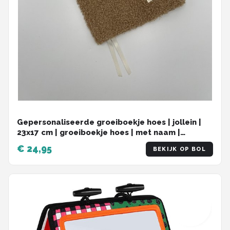
Gepersonaliseerde groeiboekje hoes | jollein |
23x17 cm | groeiboekje hoes | met naam |
newborn | boucle biscuit | boucle naturel
€ 24,95
BEKIJK OP BOL