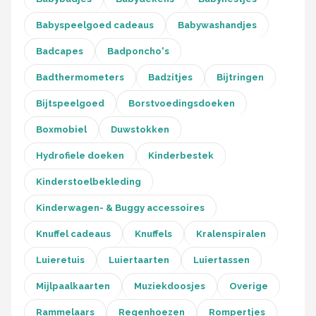
Babyspeelgoed cadeaus
Babywashandjes
Badcapes
Badponcho's
Badthermometers
Badzitjes
Bijtringen
Bijtspeelgoed
Borstvoedingsdoeken
Boxmobiel
Duwstokken
Hydrofiele doeken
Kinderbestek
Kinderstoelbekleding
Kinderwagen- & Buggy accessoires
Knuffel cadeaus
Knuffels
Kralenspiralen
Luieretuis
Luiertaarten
Luiertassen
Mijlpaalkaarten
Muziekdoosjes
Overige
Rammelaars
Regenhoezen
Rompertjes