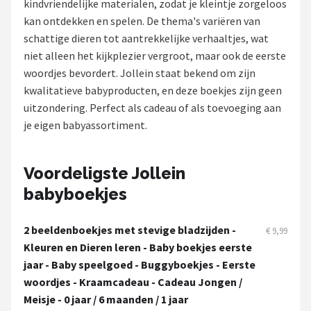
kindvriendelijke materialen, zodat je kleintje zorgeloos
kan ontdekken en spelen. De thema's variëren van
Shop
schattige dieren tot aantrekkelijke verhaaltjes, wat
POPULAIRE MERKEN
niet alleen het kijkplezier vergroot, maar ook de eerste
woordjes bevordert. Jollein staat bekend om zijn
Jollein
kwalitatieve babyproducten, en deze boekjes zijn geen
uitzondering. Perfect als cadeau of als toevoeging aan
Chouette-Chouette
je eigen babyassortiment.
Little Dutch
Voordeligste Jollein
Happy Horse
babyboekjes
Soft Touch
2 beeldenboekjes met stevige bladzijden -
€ 9,99
Kleuren en Dieren leren - Baby boekjes eerste
FRIGG
jaar - Baby speelgoed - Buggyboekjes - Eerste
woordjes - Kraamcadeau - Cadeau Jongen /
Meyco
Meisje - 0 jaar / 6 maanden / 1 jaar