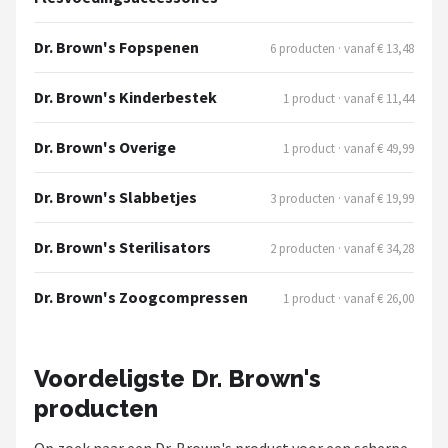
Stokke
Dr. Brown's Fopspenen
6 producten · vanaf € 13,48
Done by Deer
Dr. Brown's Kinderbestek
1 product · vanaf € 11,44
Funnies.
Dr. Brown's Overige
1 product · vanaf € 49,99
Alle merken →
Dr. Brown's Slabbetjes
3 producten · vanaf € 19,99
Dr. Brown's Sterilisators
2 producten · vanaf € 34,28
Dr. Brown's Zoogcompressen
1 product · vanaf € 26,00
Voordeligste Dr. Brown's
producten