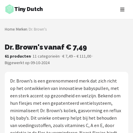
Tiny Dutch
Zoeken
Home
/
Merken
/
Dr. Brown's
NAVIGATIE
Shop
Dr. Brown's vanaf € 7,49
61 producten
· 11 categorieën · € 7,49 – € 111,00 ·
Merken
Bijgewerkt op 09-10-2024
Blog
Dr. Brown’s is een gerenommeerd merk dat zich richt
Speelgoed
op het ontwikkelen van innovatieve babyspullen, met
een sterk accent op gezondheid en welzijn. Bekend om
Knuffel Cadeaus
hun flesjes met een gepatenteerd ventielsysteem,
minimaliseert Dr. Brown’s koliek, gasvorming en reflux
Babykleding Cadeaus
bij baby’s. Dit unieke ontwerp helpt bij het behouden
van voedingsstoffen, zoals vitamines C, A en E, door
Blokken
oxidatie in de fles te verminderen. Naast flesjes biedt