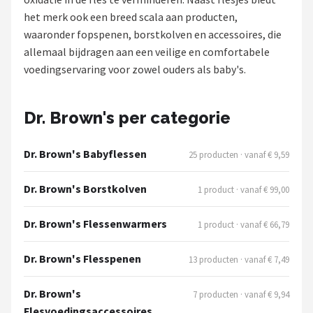
het merk ook een breed scala aan producten,
Shop
waaronder fopspenen, borstkolven en accessoires, die
allemaal bijdragen aan een veilige en comfortabele
POPULAIRE MERKEN
voedingservaring voor zowel ouders als baby's.
Jollein
Chouette-Chouette
Dr. Brown's per categorie
Little Dutch
Dr. Brown's Babyflessen
25 producten · vanaf € 9,59
Happy Horse
Dr. Brown's Borstkolven
1 product · vanaf € 99,00
Soft Touch
Dr. Brown's Flessenwarmers
1 product · vanaf € 66,79
FRIGG
Dr. Brown's Flesspenen
13 producten · vanaf € 7,49
Meyco
Dr. Brown's
7 producten · vanaf € 9,94
Flesvoedingsaccessoires