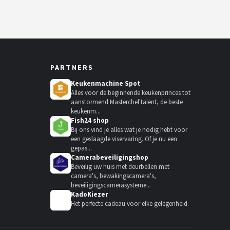
PARTNERS
Keukenmachine Spot
Alles voor de beginnende keukenprinces tot
aanstormend Masterchef talent, de beste
keukenm...
Fish24 shop
Bij ons vind je alles wat je nodig hebt voor
een geslaagde viservaring. Of je nu een
gepas...
Camerabeveiligingshop
Beveilig uw huis met deurbellen met
camera's, bewakingscamera's,
beveiligingscamerasysteme...
KadoKiezer
🎁
Het perfecte cadeau voor elke gelegenheid.