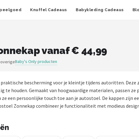
peelgoed
Knuffel Cadeaus
Babykleding Cadeaus
Bl
Zonnekap vanaf € 44,99
Baby's Only producten
 overige
n praktische bescherming voor je kleintje tijdens autoritten. Dez
ilig te houden. Gemaakt van hoogwaardige materialen, passen ze 
 ze een persoonlijke touch toe aan je autostoel. De kappen zijn ee
ostoel Zonnekap combineer je functionaliteit met modieus design, zo
eën