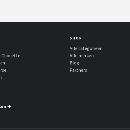
SHOP
Alle categorieën
-Chouette
Alle merken
tch
Blog
rse
Partners
h
ken →