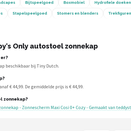
adcapes
Bijtspeelgoed
Boxmobiel
Hydrofiele doeken
es
Stapelspeelgoed
Stomers en blenders
Trekfigure
y's Only autostoel zonnekap
 er?
p beschikbaar bij Tiny Dutch.
p?
af € 44,99. De gemiddelde prijs is € 44,99.
el zonnekap?
zonnekap - Zonnescherm Maxi Cosi 0+ Cozy - Gemaakt van teddyst