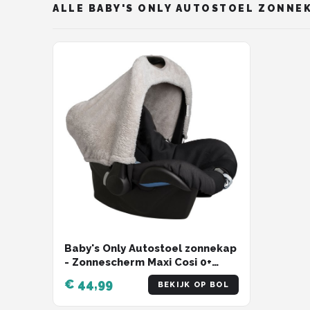
Stokke
ALLE BABY'S ONLY AUTOSTOEL ZONNE
Done by Deer
Funnies.
Alle merken →
Baby's Only Autostoel zonnekap
- Zonnescherm Maxi Cosi 0+
Cozy - Gemaakt van teddystof -
€ 44,99
BEKIJK OP BOL
Urban Taupe