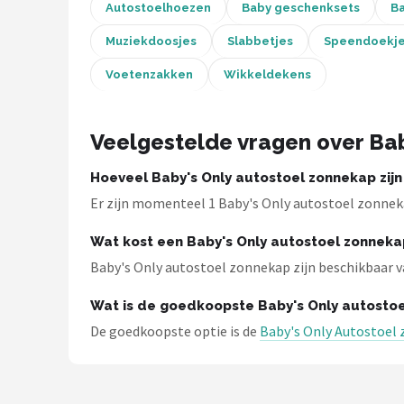
Autostoelhoezen
Baby geschenksets
B
Shop
Muziekdoosjes
Slabbetjes
Speendoekj
POPULAIRE MERKEN
Voetenzakken
Wikkeldekens
Jollein
Veelgestelde vragen over Bab
Chouette-Chouette
Hoeveel Baby's Only autostoel zonnekap zijn
Little Dutch
Er zijn momenteel 1 Baby's Only autostoel zonneka
Happy Horse
Wat kost een Baby's Only autostoel zonneka
Baby's Only autostoel zonnekap zijn beschikbaar van
Soft Touch
Wat is de goedkoopste Baby's Only autosto
FRIGG
De goedkoopste optie is de
Baby's Only Autostoel 
Meyco