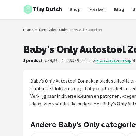
Tiny Dutch
Shop
Merken
Blog
S
Zoeken
Home
/
Merken
/
Baby's Only
/
Autostoel Zonnekap
NAVIGATIE
Shop
Baby's Only Autostoel 
Merken
autostoel zonnekap
1 product
· € 44,99 – € 44,99 · Bekijk alle
of
Blog
Baby's Only Autostoel Zonnekap biedt stijlvolle e
Speelgoed
stralen te blokkeren en je baby comfortabel en ve
Verkrijgbaar in diverse kleuren en patronen, voegen
Knuffel Cadeaus
ideaal zijn voor drukke ouders. Met Baby's Only Aut
Babykleding Cadeaus
Andere Baby's Only categori
Blokken