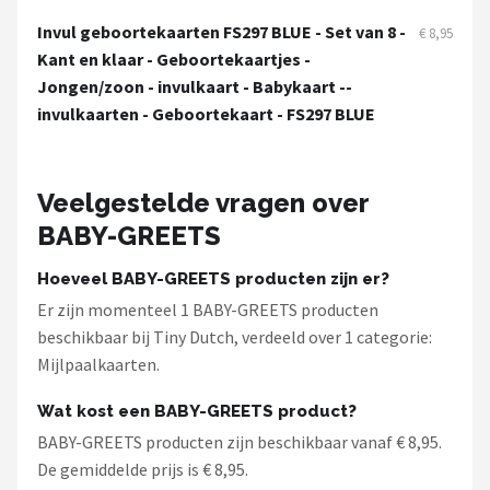
Stokke
Invul geboortekaarten FS297 BLUE - Set van 8 -
€ 8,95
Kant en klaar - Geboortekaartjes -
Done by Deer
Jongen/zoon - invulkaart - Babykaart --
invulkaarten - Geboortekaart - FS297 BLUE
Funnies.
Alle merken →
Veelgestelde vragen over
BABY-GREETS
Hoeveel BABY-GREETS producten zijn er?
Er zijn momenteel 1 BABY-GREETS producten
beschikbaar bij Tiny Dutch, verdeeld over 1 categorie:
Mijlpaalkaarten.
Wat kost een BABY-GREETS product?
BABY-GREETS producten zijn beschikbaar vanaf € 8,95.
De gemiddelde prijs is € 8,95.