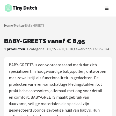
Tiny Dutch
Zoeken
Home
/
Merken
/
BABY-GREETS
NAVIGATIE
Shop
BABY-GREETS vanaf € 8,95
1 producten
· 1 categorie · € 8,95 – € 8,95 ·
Bijgewerkt op 17-12-2024
Merken
Blog
BABY-GREETS is een vooraanstaand merk dat zich
specialiseert in hoogwaardige babyspullen, ontworpen
Speelgoed
met zowel stijl als functionaliteit in gedachten. De
producten variëren van schattige kledingstukken tot
Knuffel Cadeaus
praktische accessoires, allemaal met oog voor detail
en comfort. BABY-GREETS maakt gebruik van
Babykleding Cadeaus
duurzame, veilige materialen die speciaal zijn
geselecteerd voor de gevoelige huid van baby’s. Hun
Blokken