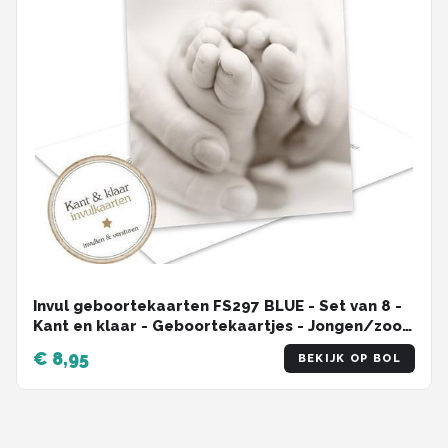
Invul geboortekaarten FS297 BLUE - Set van 8 -
Kant en klaar - Geboortekaartjes - Jongen/zoon
- invulkaart - Babykaart -- invulkaarten -
€ 8,95
BEKIJK OP BOL
Geboortekaart - FS297 BLUE