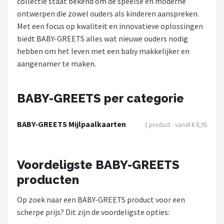
collectie staat bekend om de speelse en moderne
ontwerpen die zowel ouders als kinderen aanspreken.
Shop
Met een focus op kwaliteit en innovatieve oplossingen
POPULAIRE MERKEN
biedt BABY-GREETS alles wat nieuwe ouders nodig
hebben om het leven met een baby makkelijker en
Jollein
aangenamer te maken.
Chouette-Chouette
BABY-GREETS per categorie
Little Dutch
BABY-GREETS Mijlpaalkaarten
1 product · vanaf € 8,95
Happy Horse
Soft Touch
Voordeligste BABY-GREETS
producten
FRIGG
Op zoek naar een BABY-GREETS product voor een
Meyco
scherpe prijs? Dit zijn de voordeligste opties: