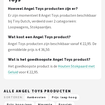
Hoeveel Angel Toys producten zijn er?
Er zijn momenteel 8 Angel Toys producten beschikbaar
bij Tiny Dutch, verdeeld over 2 categorieën:
Loopwagens, Stokpaardjes.
Wat kost een Angel Toys product?
Angel Toys producten zijn beschikbaar vanaf € 22,95. De
gemiddelde prijs is € 36,50.
Wat is het goedkoopste Angel Toys product?
Het goedkoopste product is de
Houten Stokpaard met
Geluid
voor € 22,95.
ALLE ANGEL TOYS PRODUCTEN
SORTEREN:
Aanbevolen
Prijs: laag-hoog
Prijs: hoog-laag
Nieuwste
Populair