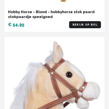
Hobby Horse - Blond - hobbyhorse stok paard
stokpaardje speelgoed
€ 54,95
BEKIJK OP BOL