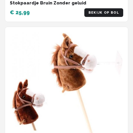
Stokpaardje Bruin Zonder geluid
€ 25,99
BEKIJK OP BOL