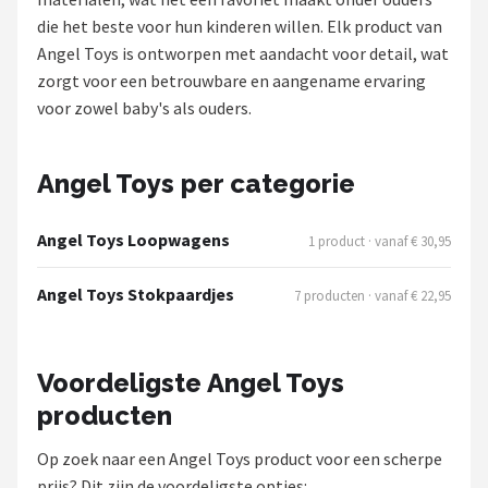
die het beste voor hun kinderen willen. Elk product van
Shop
Angel Toys is ontworpen met aandacht voor detail, wat
zorgt voor een betrouwbare en aangename ervaring
POPULAIRE MERKEN
voor zowel baby's als ouders.
Chouette-Chouette
Jollein
Angel Toys per categorie
Little Dutch
Angel Toys Loopwagens
1 product · vanaf € 30,95
Happy Horse
Angel Toys Stokpaardjes
7 producten · vanaf € 22,95
Soft Touch
Voordeligste Angel Toys
FRIGG
producten
Meyco
Op zoek naar een Angel Toys product voor een scherpe
prijs? Dit zijn de voordeligste opties: