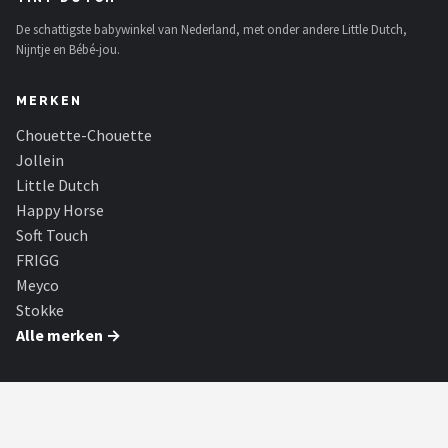
De schattigste babywinkel van Nederland, met onder andere Little Dutch,
Nijntje en Bébé-jou.
MERKEN
Chouette-Chouette
Jollein
Little Dutch
Happy Horse
Soft Touch
FRIGG
Meyco
Stokke
Alle merken →
SHOP
Alle categorieën