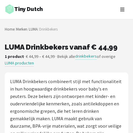
Tiny Dutch
Zoeken
Home
/
Merken
/
LUMA
/
Drinkbekers
NAVIGATIE
Shop
LUMA Drinkbekers vanaf € 44,99
drinkbekers
1 product
· € 44,99 – € 44,99 · Bekijk alle
of overige
Merken
LUMA producten
Blog
LUMA Drinkbekers combineert stijl met functionaliteit
Speelgoed
in hun hoogwaardige drinkbekers voor baby's en
peuters. Deze bekers zijn ontworpen met kinder- en
Knuffel Cadeaus
oudervriendelijke kenmerken, zoals antilekdoppen en
ergonomische grepen, die het leren drinken
Babykleding Cadeaus
gemakkelijk maken. LUMA maakt gebruik van
duurzame, BPA-vrije materialen, wat zorgt voor veilige
Blokken