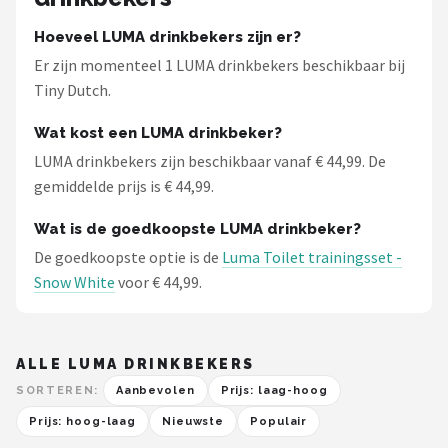
Stokke
Hoeveel LUMA drinkbekers zijn er?
Done by Deer
Er zijn momenteel 1 LUMA drinkbekers beschikbaar bij
Tiny Dutch.
Maxi-Cosi
Wat kost een LUMA drinkbeker?
Alle merken →
LUMA drinkbekers zijn beschikbaar vanaf € 44,99. De
gemiddelde prijs is € 44,99.
Wat is de goedkoopste LUMA drinkbeker?
De goedkoopste optie is de
Luma Toilet trainingsset -
Snow White
voor € 44,99.
ALLE LUMA DRINKBEKERS
SORTEREN:
Aanbevolen
Prijs: laag-hoog
Prijs: hoog-laag
Nieuwste
Populair