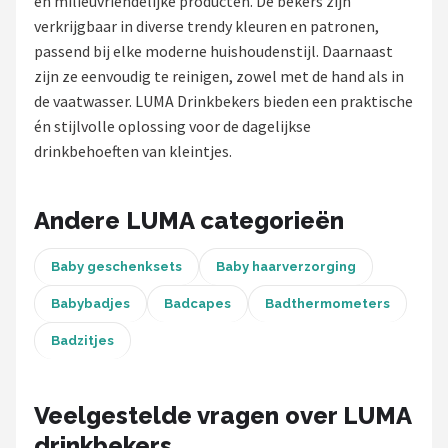
en milieuvriendelijke producten. De bekers zijn
verkrijgbaar in diverse trendy kleuren en patronen,
Shop
passend bij elke moderne huishoudenstijl. Daarnaast
POPULAIRE MERKEN
zijn ze eenvoudig te reinigen, zowel met de hand als in
de vaatwasser. LUMA Drinkbekers bieden een praktische
Chouette-Chouette
én stijlvolle oplossing voor de dagelijkse
drinkbehoeften van kleintjes.
Jollein
Little Dutch
Andere LUMA categorieën
Happy Horse
Baby geschenksets
Baby haarverzorging
Babybadjes
Badcapes
Badthermometers
Soft Touch
Badzitjes
FRIGG
Meyco
Veelgestelde vragen over LUMA
drinkbekers