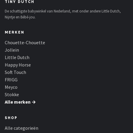
Stokke
TINY DUTCH
De schattigste babywinkel van Nederland, met onder andere Little Dutch,
Done by Deer
Nijntje en Bébé-jou.
Maxi-Cosi
MERKEN
Chouette-Chouette
Alle merken →
Jollein
Little Dutch
Happy Horse
Soft Touch
FRIGG
Meyco
Stokke
Alle merken →
SHOP
Alle categorieën