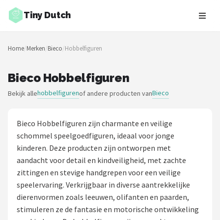
Tiny Dutch
Zoeken
Home
/
Merken
/
Bieco
/
Hobbelfiguren
NAVIGATIE
Shop
Bieco Hobbelfiguren
hobbelfiguren
Bieco
Bekijk alle
of andere producten van
Merken
Blog
Bieco Hobbelfiguren zijn charmante en veilige
schommel speelgoedfiguren, ideaal voor jonge
Speelgoed
kinderen. Deze producten zijn ontworpen met
aandacht voor detail en kindveiligheid, met zachte
Knuffel Cadeaus
zittingen en stevige handgrepen voor een veilige
speelervaring. Verkrijgbaar in diverse aantrekkelijke
Babykleding Cadeaus
dierenvormen zoals leeuwen, olifanten en paarden,
stimuleren ze de fantasie en motorische ontwikkeling
Blokken