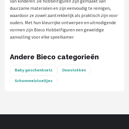
van kinderen. De hobbelfiguren zijn gemaakt van
duurzame materialen en zijn eenvoudig te reinigen,
Shop
waardoor ze zowel aantrekkelijk als praktisch zijn voor
POPULAIRE MERKEN
ouders. Met hun kleurrijke ontwerpen en uitnodigende
vormen zijn Bieco Hobbelfiguren een geweldige
Chouette-Chouette
aanvulling voor elke speelkamer.
Jollein
Andere Bieco categorieën
Little Dutch
Baby geschenksets
Duwstokken
Happy Horse
Schommelstoeltjes
Soft Touch
FRIGG
Meyco