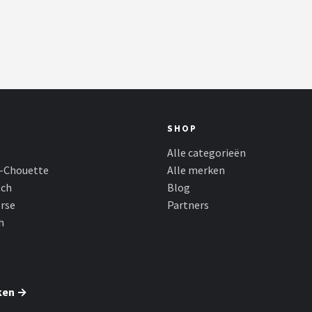
SHOP
Alle categorieën
-Chouette
Alle merken
tch
Blog
rse
Partners
h
ken →