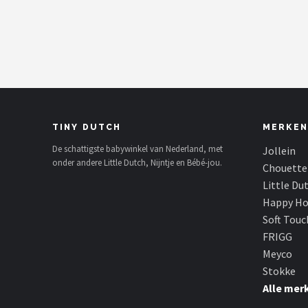
Shop
POPULAIRE MERKEN
Jollein
Chouette-Chouette
TINY DUTCH
MERKEN
Little Dutch
De schattigste babywinkel van Nederland, met
Jollein
onder andere Little Dutch, Nijntje en Bébé-jou.
Chouette
Happy Horse
Little Du
Happy Ho
Soft Touch
Soft Touc
FRIGG
FRIGG
Meyco
Stokke
Meyco
Alle mer