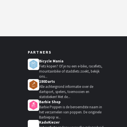
PARTNERS
Bicycle Mania
Fiets kopen? Of je nu een e-bike, racefiets,
mountainbike of stadsfiets zoekt, bekijk
ons...
180Darts
Alle achtergrond informatie over de
dartsport, spelers, toernooien en
statistieken! Met de...
Barbie Shop
Barbie Poppen is de beroemdste naam in
het verzamelen van poppen. De originele
Barbiepop w...
KadoKiezer
🎁