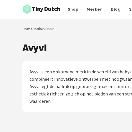
Tiny Dutch
Shop
Merken
Blog
S
Zoeken
Home
/
Merken
/
Avyvi
NAVIGATIE
Shop
Avyvi
Merken
Blog
Avyvi is een opkomend merk in de wereld van babysp
combineert innovatieve ontwerpen met hoogwaardig
Speelgoed
Avyvi legt de nadruk op gebruiksgemak en comfort,
esthetiek richten ze zich op het bieden van een stre
Knuffel Cadeaus
waarderen.
Babykleding Cadeaus
Blokken