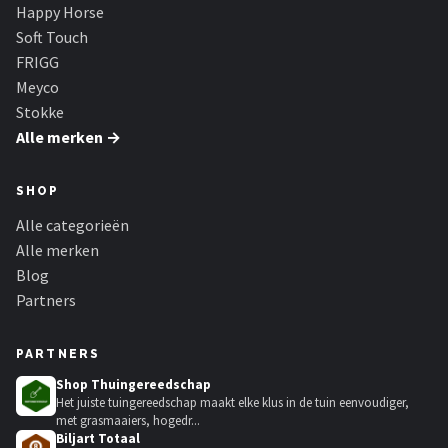
Stokke
Happy Horse
Soft Touch
Done by Deer
FRIGG
Meyco
Funnies.
Stokke
Alle merken →
Alle merken →
SHOP
Alle categorieën
Alle merken
Blog
Partners
PARTNERS
Shop Thuingereedschap
Het juiste tuingereedschap maakt elke klus in de tuin eenvoudiger,
met grasmaaiers, hogedr...
Biljart Totaal