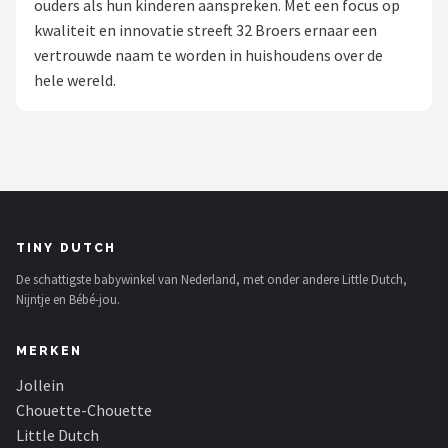
ouders als hun kinderen aanspreken. Met een focus op
kwaliteit en innovatie streeft 32 Broers ernaar een
Shop
vertrouwde naam te worden in huishoudens over de
POPULAIRE MERKEN
hele wereld.
Jollein
Chouette-Chouette
Little Dutch
TINY DUTCH
Happy Horse
De schattigste babywinkel van Nederland, met onder andere Little Dutch,
Nijntje en Bébé-jou.
Soft Touch
MERKEN
FRIGG
Jollein
Meyco
Chouette-Chouette
Little Dutch