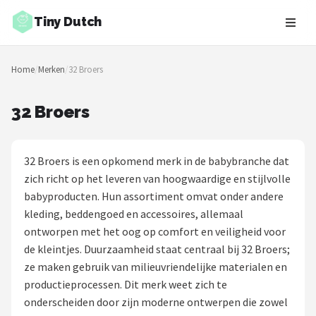
Tiny Dutch
Zoeken
Home
/
Merken
/
32 Broers
NAVIGATIE
Shop
32 Broers
Merken
32 Broers is een opkomend merk in de babybranche dat
Blog
zich richt op het leveren van hoogwaardige en stijlvolle
babyproducten. Hun assortiment omvat onder andere
Speelgoed
kleding, beddengoed en accessoires, allemaal
ontworpen met het oog op comfort en veiligheid voor
Knuffel Cadeaus
de kleintjes. Duurzaamheid staat centraal bij 32 Broers;
ze maken gebruik van milieuvriendelijke materialen en
Babykleding Cadeaus
productieprocessen. Dit merk weet zich te
onderscheiden door zijn moderne ontwerpen die zowel
Blokken